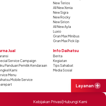
New Terios
All New Xenia
New Sigra
New Rocky
New Sirion
All New Ayla
Luxio
Gran Max Minibus
Gran Max Pick Up
urna Jual
Info Daihatsu
ransi
Berita
ecial Service Campaign
Kegiatan
ku Panduan Pemilik Kendaraan
Tips Sahabat
ngkel Kami
Media Sosial
rvice Menu
ihatsu Mobile Service
arepart
Layanan
Kebijakan Privasi
|
Hubungi Kami