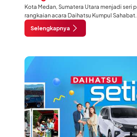
Kota Medan, Sumatera Utara menjadi seri 
Sahabat 2024
rangkaian acara Daihatsu Kumpul Sahabat.
November 2024 pukul 06:30–18:00 WIB, d
Selengkapnya
Medan.