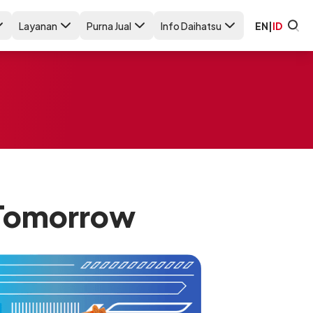
Layanan
Purna Jual
Info Daihatsu
EN
|
ID
 Tomorrow