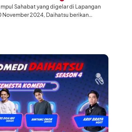
umpul Sahabat yang digelar di Lapangan
husus
0 November 2024, Daihatsu berikan
 Xenia kepada pelanggan di Medan.