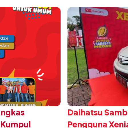
ungkas
Daihatsu Sambu
u Kumpul
Pengguna Xeni