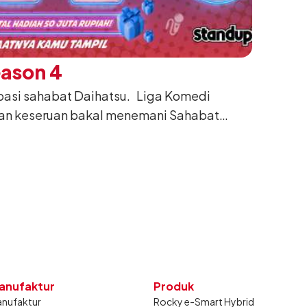
eason 4
ipasi sahabat Daihatsu. Liga Komedi
gan keseruan bakal menemani Sahabat
calon komika yang berbakat, ini waktunya
anufaktur
Produk
nufaktur
Rocky e-Smart Hybrid