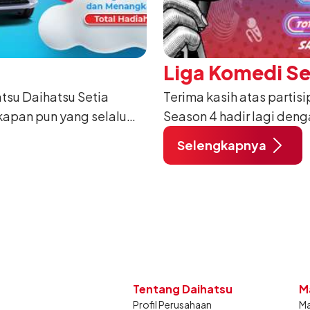
Liga Komedi S
atsu Daihatsu Setia
Terima kasih atas partis
kapan pun yang selalu
Season 4 hadir lagi den
asi Sahabat yang selalu
sekalian. Untuk seluruh 
Selengkapnya
bu
Tentang Daihatsu
M
Profil Perusahaan
Ma