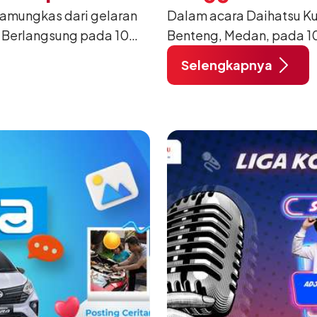
pamungkas dari gelaran
Dalam acara Daihatsu K
Penghargaan K
 Berlangsung pada 10
Benteng, Medan, pada 1
i Lapangan Benteng
penghargaan Xetia With
Selengkapnya