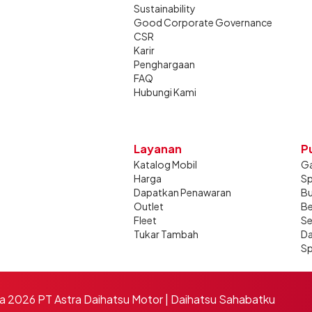
Sustainability
Good Corporate Governance
CSR
Karir
Penghargaan
FAQ
Hubungi Kami
Layanan
P
Katalog Mobil
Ga
Harga
Sp
Dapatkan Penawaran
Bu
Outlet
Be
Fleet
Se
Tukar Tambah
Da
Sp
 2026 PT Astra Daihatsu Motor | Daihatsu Sahabatku