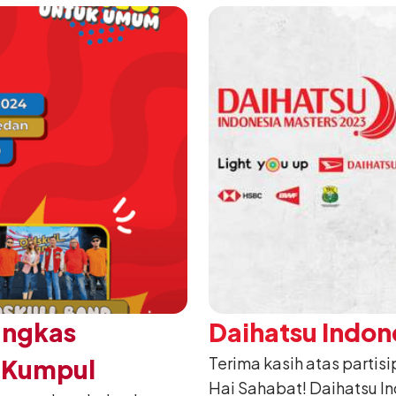
ungkas
Daihatsu Indon
Terima kasih atas partis
u Kumpul
Hai Sahabat! Daihatsu In