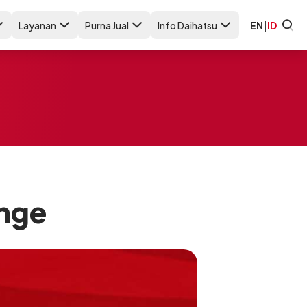
Layanan
Purna Jual
Info Daihatsu
EN
|
ID
enge