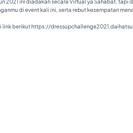
 2021 ini diadakan secara Virtual ya Sahabat, tapi d
ganmu di event kali ini, serta rebut kesempatan men
di link berikut https://dressupchallenge2021.daihatsu