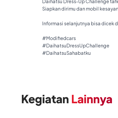
Daihatsu Dress-Up Challenge tahun
Siapkan dirimu dan mobil kesayan
Informasi selanjutnya bisa dicek 
#Modifiedcars
#DaihatsuDressUpChallenge
#DaihatsuSahabatku
Kegiatan
Lainnya