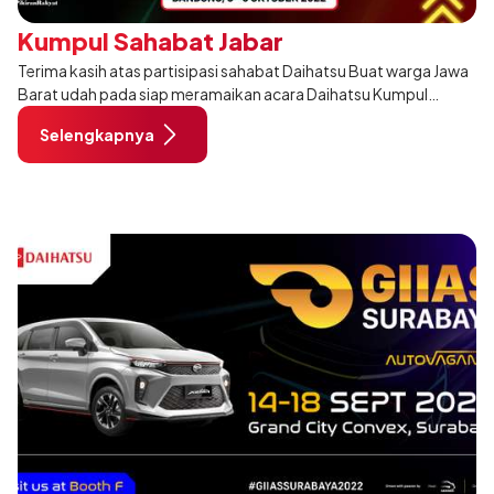
Kumpul Sahabat Jabar
Terima kasih atas partisipasi sahabat Daihatsu Buat warga Jawa
Barat udah pada siap meramaikan acara Daihatsu Kumpul
Sahabat Jabar? Ayo datang dan ramaikan acara "Daihatsu
Selengkapnya
Kumpul Sahabat Jabar" yang b