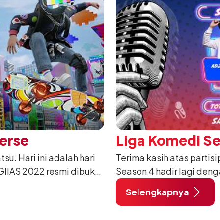
erse
Liga Komedi S
su. Hari ini adalah hari
Terima kasih atas partis
GIIAS 2022 resmi dibuka.
Season 4 hadir lagi den
segera kunjungi booth D
sekalian. Untuk seluruh 
Selengkapnya
bu