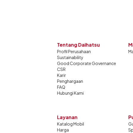
Tentang Daihatsu
M
Profil Perusahaan
Ma
Sustainability
Good Corporate Governance
CSR
Karir
Penghargaan
FAQ
Hubungi Kami
Layanan
P
Katalog Mobil
Ga
Harga
Sp