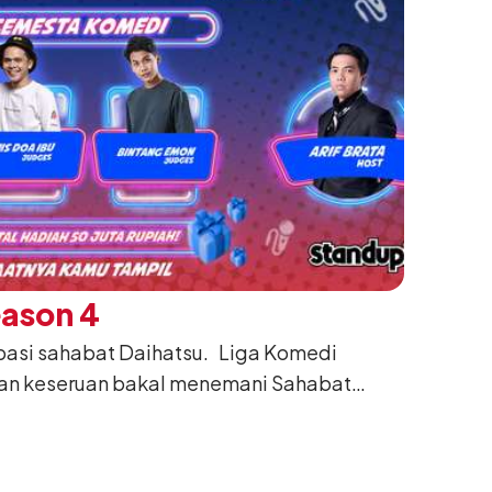
eason 4
ipasi sahabat Daihatsu. Liga Komedi
gan keseruan bakal menemani Sahabat
calon komika yang berbakat, ini waktunya