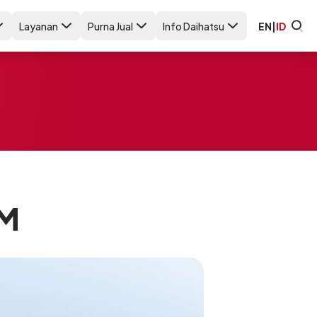
Layanan
Purna Jual
Info Daihatsu
EN
|
ID
KM