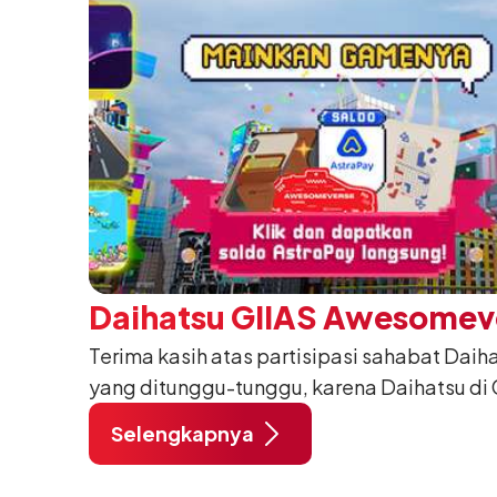
Daihatsu GIIAS Awesomev
Terima kasih atas partisipasi sahabat Daihat
yang ditunggu-tunggu, karena Daihatsu di 
Buat Sahabat yang ingin ikut keseruannya, 
Selengkapnya