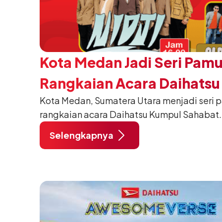
Kota Medan Jadi Seri Pam
Rangkaian Acara Daihats
Kota Medan, Sumatera Utara menjadi seri 
Sahabat 2024
rangkaian acara Daihatsu Kumpul Sahabat.
November 2024 pukul 06:30–18:00 WIB, d
Selengkapnya
Medan.