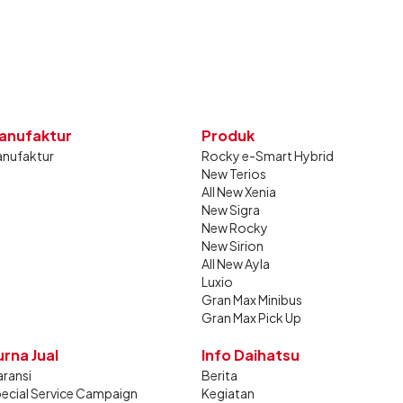
anufaktur
Produk
nufaktur
Rocky e-Smart Hybrid
New Terios
All New Xenia
New Sigra
New Rocky
New Sirion
All New Ayla
Luxio
Gran Max Minibus
Gran Max Pick Up
urna Jual
Info Daihatsu
ransi
Berita
ecial Service Campaign
Kegiatan