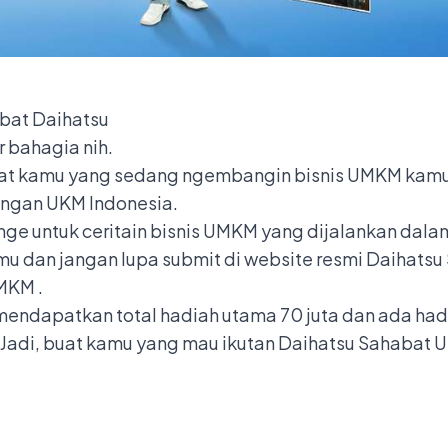
abat Daihatsu
 bahagia nih.
at kamu yang sedang ngembangin bisnis UMKM kamu 
ngan UKM Indonesia.
nge untuk ceritain bisnis UMKM yang dijalankan dalam
amu dan jangan lupa submit di website resmi Daihatsu
UMKM
.
endapatkan total hadiah utama 70 juta dan ada hadi
 Jadi, buat kamu yang mau ikutan Daihatsu Sahabat