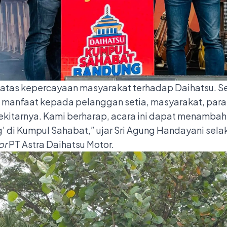
atas kepercayaan masyarakat terhadap Daihatsu. S
manfaat kepada pelanggan setia, masyarakat, para 
ekitarnya. Kami berharap, acara ini dapat menambah
’ di Kumpul Sahabat,” ujar Sri Agung Handayani sela
or
PT Astra Daihatsu Motor.