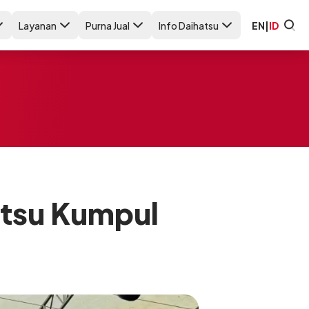
Layanan
Purna Jual
Info Daihatsu
EN
|
ID
atsu Kumpul