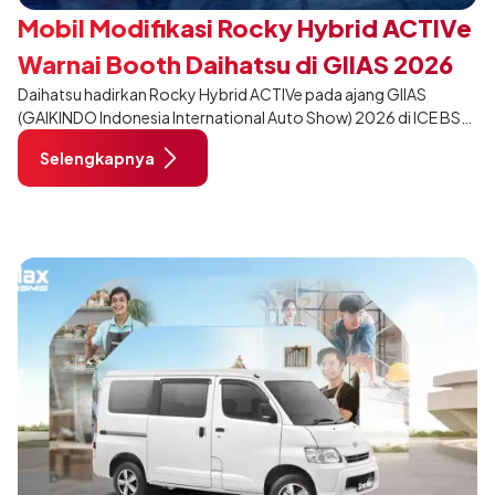
Mobil Modifikasi Rocky Hybrid ACTIVe
Warnai Booth Daihatsu di GIIAS 2026
Daihatsu hadirkan Rocky Hybrid ACTIVe pada ajang GIIAS
(GAIKINDO Indonesia International Auto Show) 2026 di ICE BSD
City, Tangerang. Terdapat 2 unit Rocky Hybrid yang
Selengkapnya
dimodifikasi untuk menghadirkan sarana inspirasi bagi
pengunjung mendukung gaya hidup yang aktif.