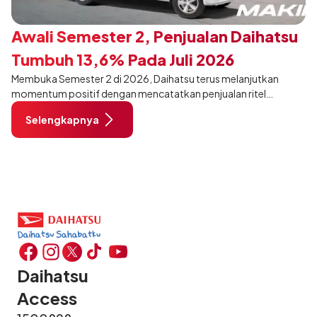
Awali Semester 2, Penjualan Daihatsu
Tumbuh 13,6% Pada Juli 2026
Membuka Semester 2 di 2026, Daihatsu terus melanjutkan
momentum positif dengan mencatatkan penjualan ritel
sebanyak 12.750 unit pada Juli 2026. Capaian tersebut tumbuh
Selengkapnya
13,6% dibandingkan periode yang sama tahun lalu sebanyak
11.220 unit, dan tetap stabil dibandingkan bulan Juni 2026 lalu.
Daihatsu
Access