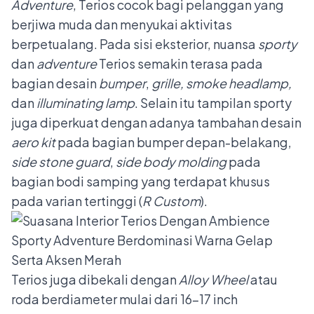
Adventure
, Terios cocok bagi pelanggan yang
berjiwa muda dan menyukai aktivitas
berpetualang. Pada sisi eksterior, nuansa
sporty
dan
adventure
Terios semakin terasa pada
bagian desain
bumper
,
grille, smoke headlamp,
dan
illuminating lamp
. Selain itu tampilan sporty
juga diperkuat dengan adanya tambahan desain
aero kit
pada bagian bumper depan-belakang,
side stone guard
,
side body molding
pada
bagian bodi samping yang terdapat khusus
pada varian tertinggi (
R Custom
).
Terios juga dibekali dengan
Alloy W
heel
atau
roda berdiameter mulai dari 16–17 inch