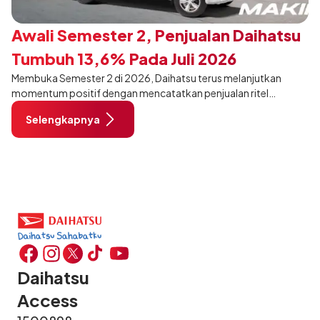
Awali Semester 2, Penjualan Daihatsu
Tumbuh 13,6% Pada Juli 2026
Membuka Semester 2 di 2026, Daihatsu terus melanjutkan
momentum positif dengan mencatatkan penjualan ritel
sebanyak 12.750 unit pada Juli 2026. Capaian tersebut tumbuh
Selengkapnya
13,6% dibandingkan periode yang sama tahun lalu sebanyak
11.220 unit, dan tetap stabil dibandingkan bulan Juni 2026 lalu.
Daihatsu
Access