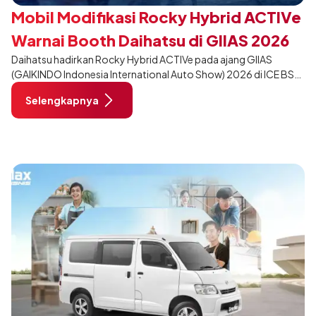
Mobil Modifikasi Rocky Hybrid ACTIVe
Warnai Booth Daihatsu di GIIAS 2026
Daihatsu hadirkan Rocky Hybrid ACTIVe pada ajang GIIAS
(GAIKINDO Indonesia International Auto Show) 2026 di ICE BSD
City, Tangerang. Terdapat 2 unit Rocky Hybrid yang
Selengkapnya
dimodifikasi untuk menghadirkan sarana inspirasi bagi
pengunjung mendukung gaya hidup yang aktif.