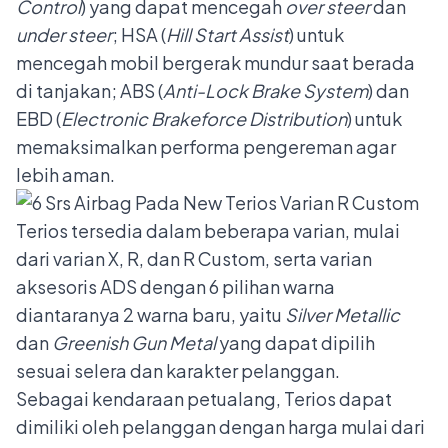
Control
) yang dapat mencegah
over steer
dan
under steer
; HSA (
Hill Start Assist
) untuk
mencegah mobil bergerak mundur saat berada
di tanjakan; ABS (
Anti-Lock Brake System
) dan
EBD (
Electronic Brakeforce Distribution
) untuk
memaksimalkan performa pengereman agar
lebih aman.
Terios tersedia dalam beberapa varian, mulai
dari varian X, R, dan R Custom, serta varian
aksesoris ADS dengan 6 pilihan warna
diantaranya 2 warna baru, yaitu
Silver Metallic
dan
Greenish Gun Metal
yang dapat dipilih
sesuai selera dan karakter pelanggan.
Sebagai kendaraan petualang, Terios dapat
dimiliki oleh pelanggan dengan harga mulai dari