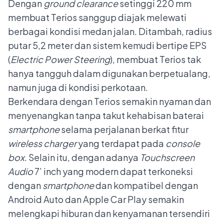
Dengan
ground clearance
setinggi 220 mm
membuat Terios sanggup diajak melewati
berbagai kondisi medan jalan. Ditambah, radius
putar 5,2 meter dan sistem kemudi bertipe EPS
(
Electric Power Steering
), membuat Terios tak
hanya tangguh dalam digunakan berpetualang,
namun juga di kondisi perkotaan.
Berkendara dengan Terios semakin nyaman dan
menyenangkan tanpa takut kehabisan baterai
smartphone
selama perjalanan berkat fitur
wireless charger
yang terdapat pada
console
box
. Selain itu, dengan adanya
Touchscreen
Audio
7’ inch yang modern dapat terkoneksi
dengan
smartphone
dan kompatibel dengan
Android Auto dan Apple Car Play semakin
melengkapi hiburan dan kenyamanan tersendiri