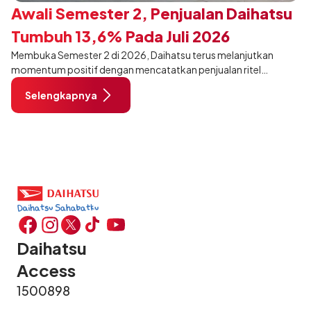
Awali Semester 2, Penjualan Daihatsu
Tumbuh 13,6% Pada Juli 2026
Membuka Semester 2 di 2026, Daihatsu terus melanjutkan
momentum positif dengan mencatatkan penjualan ritel
sebanyak 12.750 unit pada Juli 2026. Capaian tersebut tumbuh
Selengkapnya
13,6% dibandingkan periode yang sama tahun lalu sebanyak
11.220 unit, dan tetap stabil dibandingkan bulan Juni 2026 lalu.
Daihatsu
Access
1500898