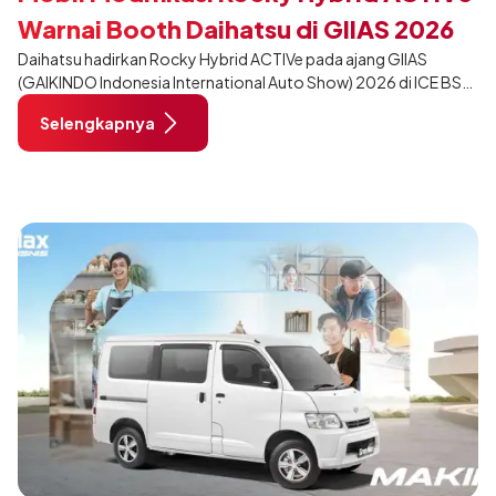
Warnai Booth Daihatsu di GIIAS 2026
Daihatsu hadirkan Rocky Hybrid ACTIVe pada ajang GIIAS
(GAIKINDO Indonesia International Auto Show) 2026 di ICE BSD
City, Tangerang. Terdapat 2 unit Rocky Hybrid yang
Selengkapnya
dimodifikasi untuk menghadirkan sarana inspirasi bagi
pengunjung mendukung gaya hidup yang aktif.