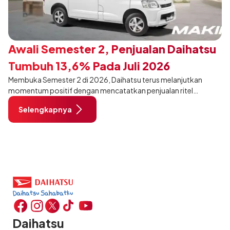
Awali Semester 2, Penjualan Daihatsu
Tumbuh 13,6% Pada Juli 2026
Membuka Semester 2 di 2026, Daihatsu terus melanjutkan
momentum positif dengan mencatatkan penjualan ritel
sebanyak 12.750 unit pada Juli 2026. Capaian tersebut tumbuh
Selengkapnya
13,6% dibandingkan periode yang sama tahun lalu sebanyak
11.220 unit, dan tetap stabil dibandingkan bulan Juni 2026 lalu.
Daihatsu