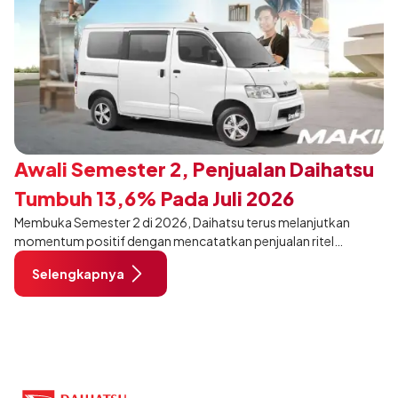
Awali Semester 2, Penjualan Daihatsu
Tumbuh 13,6% Pada Juli 2026
Membuka Semester 2 di 2026, Daihatsu terus melanjutkan
momentum positif dengan mencatatkan penjualan ritel
sebanyak 12.750 unit pada Juli 2026. Capaian tersebut tumbuh
Selengkapnya
13,6% dibandingkan periode yang sama tahun lalu sebanyak
11.220 unit, dan tetap stabil dibandingkan bulan Juni 2026 lalu.