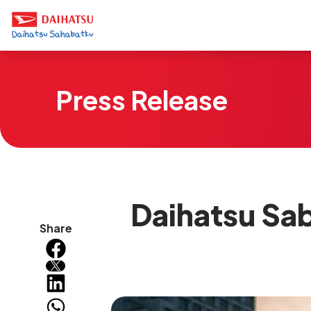
Press Release
Daihatsu Sa
Share