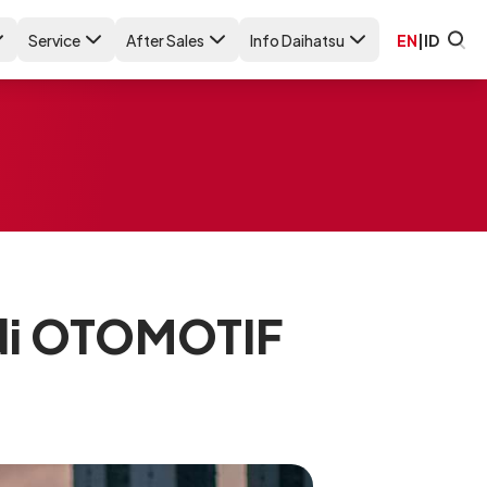
Service
After Sales
Info Daihatsu
EN
|
ID
 di OTOMOTIF