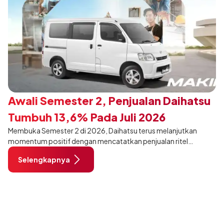
Awali Semester 2, Penjualan Daihatsu
Tumbuh 13,6% Pada Juli 2026
Membuka Semester 2 di 2026, Daihatsu terus melanjutkan
momentum positif dengan mencatatkan penjualan ritel
sebanyak 12.750 unit pada Juli 2026. Capaian tersebut tumbuh
Selengkapnya
13,6% dibandingkan periode yang sama tahun lalu sebanyak
11.220 unit, dan tetap stabil dibandingkan bulan Juni 2026 lalu.