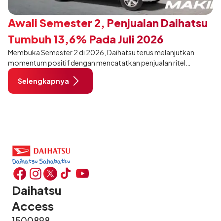
Awali Semester 2, Penjualan Daihatsu
Tumbuh 13,6% Pada Juli 2026
Membuka Semester 2 di 2026, Daihatsu terus melanjutkan
momentum positif dengan mencatatkan penjualan ritel
sebanyak 12.750 unit pada Juli 2026. Capaian tersebut tumbuh
Selengkapnya
13,6% dibandingkan periode yang sama tahun lalu sebanyak
11.220 unit, dan tetap stabil dibandingkan bulan Juni 2026 lalu.
Daihatsu
Access
1500898