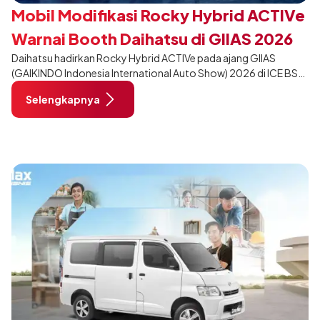
Mobil Modifikasi Rocky Hybrid ACTIVe
Warnai Booth Daihatsu di GIIAS 2026
Daihatsu hadirkan Rocky Hybrid ACTIVe pada ajang GIIAS
(GAIKINDO Indonesia International Auto Show) 2026 di ICE BSD
City, Tangerang. Terdapat 2 unit Rocky Hybrid yang
Selengkapnya
dimodifikasi untuk menghadirkan sarana inspirasi bagi
pengunjung mendukung gaya hidup yang aktif.