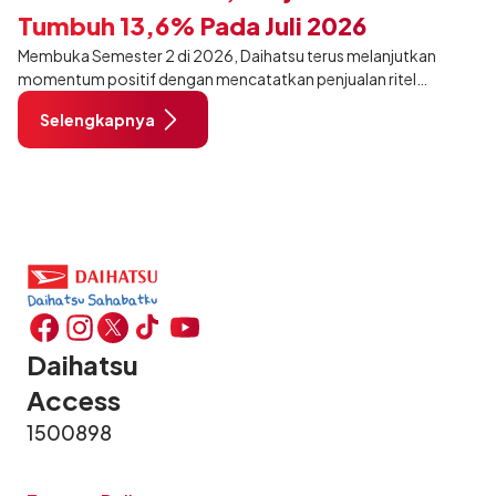
Tumbuh 13,6% Pada Juli 2026
Membuka Semester 2 di 2026, Daihatsu terus melanjutkan
momentum positif dengan mencatatkan penjualan ritel
sebanyak 12.750 unit pada Juli 2026. Capaian tersebut tumbuh
Selengkapnya
13,6% dibandingkan periode yang sama tahun lalu sebanyak
11.220 unit, dan tetap stabil dibandingkan bulan Juni 2026 lalu.
Daihatsu
Access
1500898