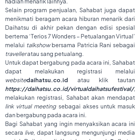
hadiah menarik lainnya.
Selain program penjualan, Sahabat juga dapat
menikmati beragam acara hiburan menarik dari
Daihatsu di akhir pekan dengan edisi spesial
bertema ‘Terios 7 Wonders – Petualangan Virtual’
melalui
talkshow
bersama Patricia Rani sebagai
traveller
atau sang petualang.
Untuk dapat bergabung pada acara ini, Sahabat
dapat melakukan registrasi melalui
website
daihatsu.co.id
atau klik tautan
https://daihatsu.co.id/virtualdaihatsufestival/
,
s
melakukan registrasi, Sahabat akan mendapat
link
virtual meeting
sebagai akses untuk masuk
dan bergabung pada acara ini.
Bagi Sahabat yang ingin menyaksikan acara ini
secara
live
, dapat langsung mengunjungi media