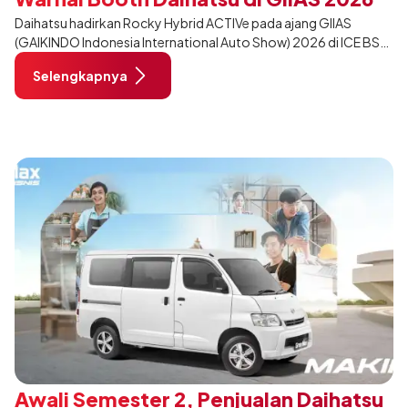
Daihatsu hadirkan Rocky Hybrid ACTIVe pada ajang GIIAS
(GAIKINDO Indonesia International Auto Show) 2026 di ICE BSD
City, Tangerang. Terdapat 2 unit Rocky Hybrid yang
Selengkapnya
dimodifikasi untuk menghadirkan sarana inspirasi bagi
pengunjung mendukung gaya hidup yang aktif.
Awali Semester 2, Penjualan Daihatsu