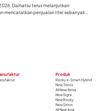
026, Daihatsu terus melanjutkan
n mencatatkan penjualan ritel sebanyak
26. Capaian tersebut tumbuh 13,6%
g sama tahun lalu sebanyak 11.220 unit,
gkan bulan Juni 2026 lalu.
anufaktur
Produk
nufaktur
Rocky e-Smart Hybrid
New Terios
All New Xenia
New Sigra
New Rocky
New Sirion
All New Ayla