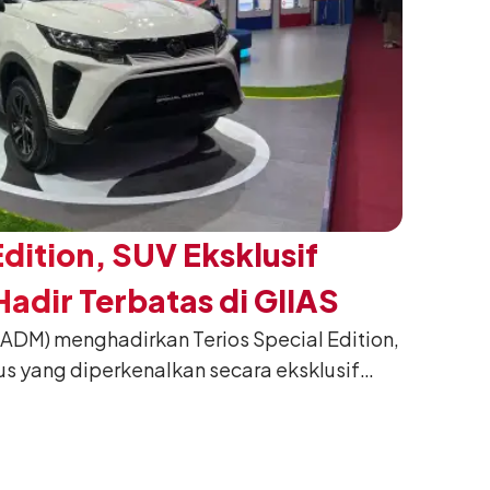
Edition, SUV Eksklusif
adir Terbatas di GIIAS
(ADM) menghadirkan Terios Special Edition,
us yang diperkenalkan secara eksklusif
nesia International Auto Show (GIIAS) 2026
ng. Dikembangkan dari varian Terios 1.5 X
an sentuhan desain yang lebih sporty dan