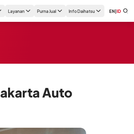
Layanan
Purna Jual
Info Daihatsu
EN
|
ID
Jakarta Auto