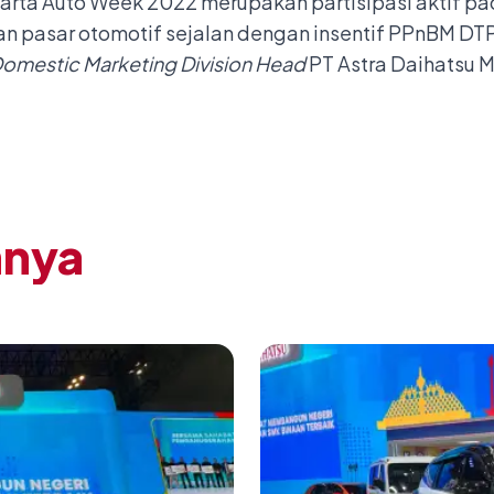
arta Auto Week 2022 merupakan partisipasi aktif pad
 pasar otomotif sejalan dengan insentif PPnBM DTP
omestic Marketing Division Head
PT Astra Daihatsu M
nnya