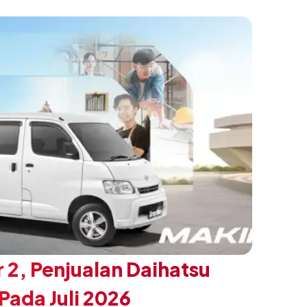
n yang ingin tampil berbeda, tanpa
h yang telah menjadi ciri khas Terios.
 2, Penjualan Daihatsu
ada Juli 2026