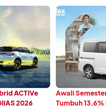
 Daihatsu di Hall 7B
eksklusif bagi pelangga
mengubah karakter tanggu
brid ACTIVe
Awali Semester
GIIAS 2026
Tumbuh 13,6% P