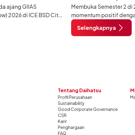
da ajang GIIAS
Membuka Semester 2 di 2
w) 2026 di ICE BSD City,
momentum positif denga
ang dimodifikasi untuk
12.750 unit pada Juli 20
Selengkapnya
unjung mendukung gaya
dibandingkan periode yan
dan tetap stabil dibandin
Tentang Daihatsu
M
Profil Perusahaan
Ma
Sustainability
Good Corporate Governance
CSR
Karir
Penghargaan
FAQ