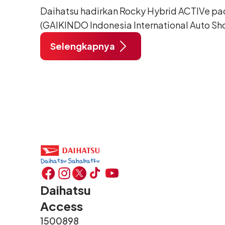
Daihatsu hadirkan Rocky Hybrid ACTIVe pa
(GAIKINDO Indonesia International Auto Sho
Tangerang. Terdapat 2 unit Rocky Hybrid y
Selengkapnya
menghadirkan sarana inspirasi bagi peng
hidup yang aktif.
Daihatsu
Access
1500898