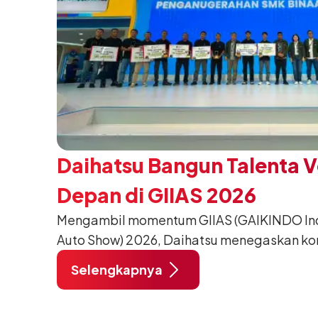
Daihatsu Bangun Talenta 
Depan di GIIAS 2026
Mengambil momentum GIIAS (GAIKINDO Indo
Auto Show) 2026, Daihatsu menegaskan k
meningkatkan kualitas SDM (Sumber Daya M
Selengkapnya
pendidikan vokasi bertema “Bersama Sa
Negeri”. Komitmen ini diwujudkan melalui