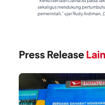
“Keikutsertaan Daihatsu pada Jak
sekaligus mendukung pertumbuhan
pemerintah,” ujar Rudy Ardiman,
D
Press Release
Lai