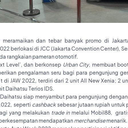
ir meramaikan dan tebar banyak promo di Jakar
22 berlokasi di JCC (Jakarta Convention Center), Se
pada rangkaian pameran otomotif.
t Level’, dan berkonsep
Urban City
, membuat boot
erikan pengalaman seru bagi para pengunjung ge
 di JAW 2022, terdiri dari 2 unit All New Xenia; 2 un
nit Daihatsu Terios IDS.
 Daihatsu siap menyambut para pengunjung dengan
2022, seperti
cashback
sebesar jutaan rupiah untuk 
 bagi yang melakukan
trade in
melalui Mobil88, grat
gga berkesempatan mendapatkan
merchandise
menarik.