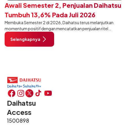
Awali Semester 2, Penjualan Daihatsu
Tumbuh 13,6% Pada Juli 2026
Membuka Semester 2 di 2026, Daihatsu terus melanjutkan
momentum positif dengan mencatatkan penjualan ritel
sebanyak 12.750 unit pada Juli 2026. Capaian tersebut tumbuh
Selengkapnya
13,6% dibandingkan periode yang sama tahun lalu sebanyak
11.220 unit, dan tetap stabil dibandingkan bulan Juni 2026 lalu.
Daihatsu
Access
1500898