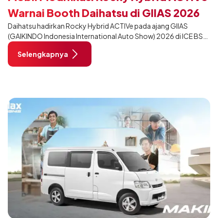
Warnai Booth Daihatsu di GIIAS 2026
Daihatsu hadirkan Rocky Hybrid ACTIVe pada ajang GIIAS
(GAIKINDO Indonesia International Auto Show) 2026 di ICE BSD
City, Tangerang. Terdapat 2 unit Rocky Hybrid yang
Selengkapnya
dimodifikasi untuk menghadirkan sarana inspirasi bagi
pengunjung mendukung gaya hidup yang aktif.