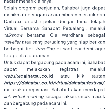
hadiah menarik lainnya.
Selain program penjualan, Sahabat juga dapat
menikmati beragam acara hiburan menarik dari
Daihatsu di akhir pekan dengan tema ‘Jelajah
Virtual Bersama Sahabat Petualang’, melalui
talkshow
bersama Cia Wardhana sebagai
traveller
atau sang petualang yang siap berikan
berbagai tips
travelling
di saat pandemi agar
tetap sehat dan aman.
Untuk dapat bergabung pada acara ini, Sahabat
dapat melakukan registrasi melalui
website
daihatsu.co.id
atau klik tautan
https://daihatsu.co.id/virtualdaihatsufestival/
,
s
melakukan registrasi, Sahabat akan mendapat
link
virtual meeting
sebagai akses untuk masuk
dan bergabung pada acara ini.