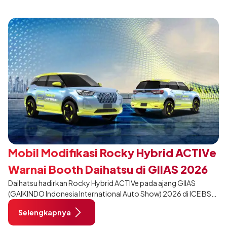
tampil berbeda, tanpa mengubah karakter tangguh yang telah
menjadi ciri khas Terios.
Mobil Modifikasi Rocky Hybrid ACTIVe
Warnai Booth Daihatsu di GIIAS 2026
Daihatsu hadirkan Rocky Hybrid ACTIVe pada ajang GIIAS
(GAIKINDO Indonesia International Auto Show) 2026 di ICE BSD
City, Tangerang. Terdapat 2 unit Rocky Hybrid yang
Selengkapnya
dimodifikasi untuk menghadirkan sarana inspirasi bagi
pengunjung mendukung gaya hidup yang aktif.