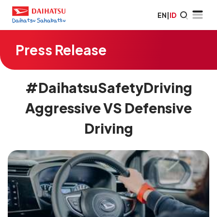
EN
|
ID
Press Release
#DaihatsuSafetyDriving
Aggressive VS Defensive
Driving