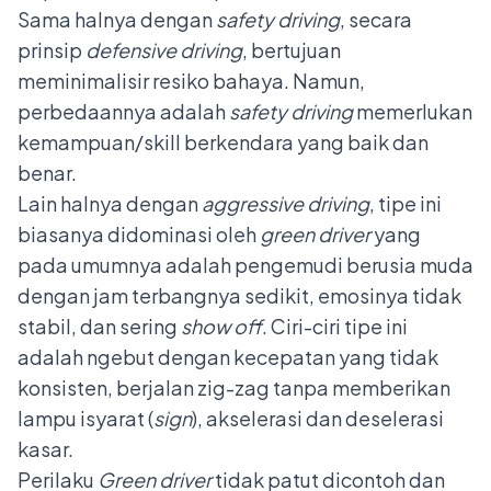
Sama halnya dengan
safety driving
, secara
prinsip
defensive driving
, bertujuan
meminimalisir resiko bahaya. Namun,
perbedaannya adalah
safety driving
memerlukan
kemampuan/skill berkendara yang baik dan
benar.
Lain halnya dengan
aggressive driving
, tipe ini
biasanya didominasi oleh
green driver
yang
pada umumnya adalah pengemudi berusia muda
dengan jam terbangnya sedikit, emosinya tidak
stabil, dan sering
show off
. Ciri-ciri tipe ini
adalah ngebut dengan kecepatan yang tidak
konsisten, berjalan zig-zag tanpa memberikan
lampu isyarat (
sign
), akselerasi dan deselerasi
kasar.
Perilaku
Green driver
tidak patut dicontoh dan