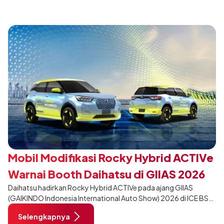
desain yang lebih sporty dan eksklusif bagi pelanggan yang ingin
tampil berbeda, tanpa mengubah karakter tangguh yang telah
menjadi ciri khas Terios.
Mobil Modifikasi Rocky Hybrid ACTIVe
Warnai Booth Daihatsu di GIIAS 2026
Daihatsu hadirkan Rocky Hybrid ACTIVe pada ajang GIIAS
(GAIKINDO Indonesia International Auto Show) 2026 di ICE BSD
City, Tangerang. Terdapat 2 unit Rocky Hybrid yang
Selengkapnya
dimodifikasi untuk menghadirkan sarana inspirasi bagi