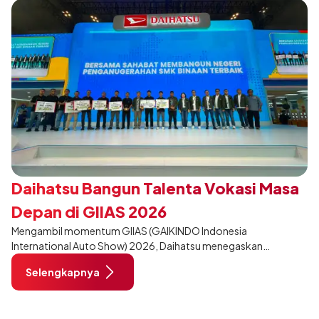
Daihatsu Bangun Talenta Vokasi Masa
Depan di GIIAS 2026
Mengambil momentum GIIAS (GAIKINDO Indonesia
International Auto Show) 2026, Daihatsu menegaskan
komitmennya dalam meningkatkan kualitas SDM (Sumber Daya
Selengkapnya
Manusia) melalui pendidikan vokasi bertema “Bersama Sahabat
Membangun Negeri”. Komitmen ini diwujudkan melalui ajang
penganugerahan SMK Binaan Terbaik yang berlokasi di Booth