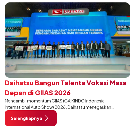
Daihatsu Bangun Talenta Vokasi Masa
Depan di GIIAS 2026
Mengambil momentum GIIAS (GAIKINDO Indonesia
International Auto Show) 2026, Daihatsu menegaskan
komitmennya dalam meningkatkan kualitas SDM (Sumber Daya
Selengkapnya
Manusia) melalui pendidikan vokasi bertema “Bersama Sahabat
Membangun Negeri”. Komitmen ini diwujudkan melalui ajang
penganugerahan SMK Binaan Terbaik yang berlokasi di Booth