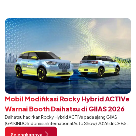
desain yang lebih sporty dan eksklusif bagi pelanggan yang ingin
tampil berbeda, tanpa mengubah karakter tangguh yang telah
menjadi ciri khas Terios.
Mobil Modifikasi Rocky Hybrid ACTIVe
Warnai Booth Daihatsu di GIIAS 2026
Daihatsu hadirkan Rocky Hybrid ACTIVe pada ajang GIIAS
(GAIKINDO Indonesia International Auto Show) 2026 di ICE BSD
City, Tangerang. Terdapat 2 unit Rocky Hybrid yang
Selengkapnya