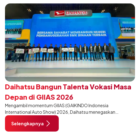
Daihatsu Bangun Talenta Vokasi Masa
Depan di GIIAS 2026
Mengambil momentum GIIAS (GAIKINDO Indonesia
International Auto Show) 2026, Daihatsu menegaskan
komitmennya dalam meningkatkan kualitas SDM (Sumber Daya
Selengkapnya
Manusia) melalui pendidikan vokasi bertema “Bersama Sahabat
Membangun Negeri”. Komitmen ini diwujudkan melalui ajang
penganugerahan SMK Binaan Terbaik yang berlokasi di Booth