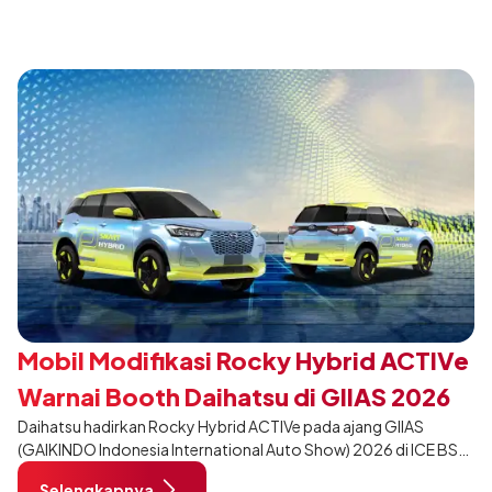
desain yang lebih sporty dan eksklusif bagi pelanggan yang ingin
tampil berbeda, tanpa mengubah karakter tangguh yang telah
menjadi ciri khas Terios.
Mobil Modifikasi Rocky Hybrid ACTIVe
Warnai Booth Daihatsu di GIIAS 2026
Daihatsu hadirkan Rocky Hybrid ACTIVe pada ajang GIIAS
(GAIKINDO Indonesia International Auto Show) 2026 di ICE BSD
City, Tangerang. Terdapat 2 unit Rocky Hybrid yang
Selengkapnya