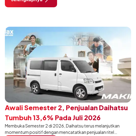
dimodifikasi untuk menghadirkan sarana inspirasi bagi
pengunjung mendukung gaya hidup yang aktif.
Awali Semester 2, Penjualan Daihatsu
Tumbuh 13,6% Pada Juli 2026
Membuka Semester 2 di 2026, Daihatsu terus melanjutkan
momentum positif dengan mencatatkan penjualan ritel