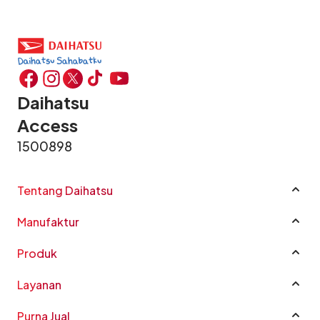
Daihatsu
Access
1500898
Tentang Daihatsu
Profil Perusahaan
Manufaktur
Sustainability
Manufaktur
Good Corporate Governance
Produk
CSR
Rocky e-Smart Hybrid
Layanan
Karir
New Terios
Katalog Mobil
Penghargaan
All New Xenia
Purna Jual