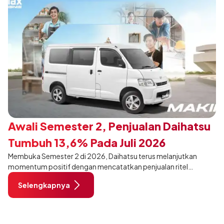
Awali Semester 2, Penjualan Daihatsu
Tumbuh 13,6% Pada Juli 2026
Membuka Semester 2 di 2026, Daihatsu terus melanjutkan
momentum positif dengan mencatatkan penjualan ritel
sebanyak 12.750 unit pada Juli 2026. Capaian tersebut tumbuh
Selengkapnya
13,6% dibandingkan periode yang sama tahun lalu sebanyak
11.220 unit, dan tetap stabil dibandingkan bulan Juni 2026 lalu.