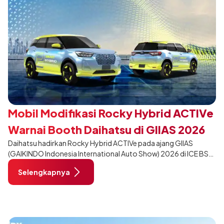
Mobil Modifikasi Rocky Hybrid ACTIVe
Warnai Booth Daihatsu di GIIAS 2026
Daihatsu hadirkan Rocky Hybrid ACTIVe pada ajang GIIAS
(GAIKINDO Indonesia International Auto Show) 2026 di ICE BSD
City, Tangerang. Terdapat 2 unit Rocky Hybrid yang
Selengkapnya
dimodifikasi untuk menghadirkan sarana inspirasi bagi
pengunjung mendukung gaya hidup yang aktif.