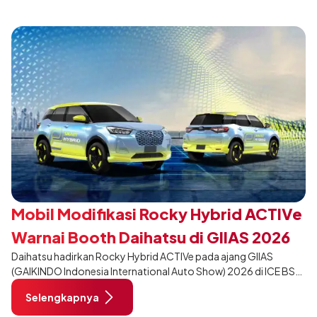
tampil berbeda, tanpa mengubah karakter tangguh yang telah
menjadi ciri khas Terios.
Mobil Modifikasi Rocky Hybrid ACTIVe
Warnai Booth Daihatsu di GIIAS 2026
Daihatsu hadirkan Rocky Hybrid ACTIVe pada ajang GIIAS
(GAIKINDO Indonesia International Auto Show) 2026 di ICE BSD
City, Tangerang. Terdapat 2 unit Rocky Hybrid yang
Selengkapnya
dimodifikasi untuk menghadirkan sarana inspirasi bagi
pengunjung mendukung gaya hidup yang aktif.