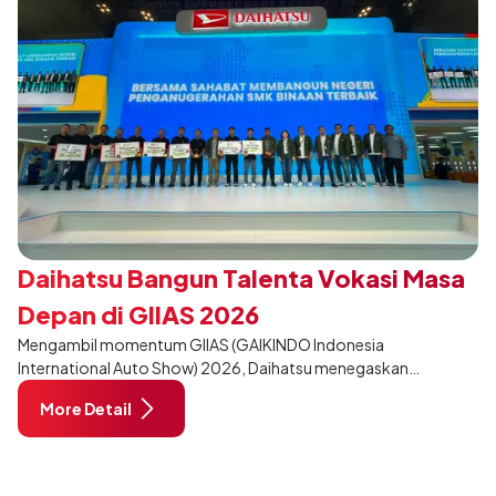
Daihatsu Bangun Talenta Vokasi Masa
Depan di GIIAS 2026
Mengambil momentum GIIAS (GAIKINDO Indonesia
International Auto Show) 2026, Daihatsu menegaskan
komitmennya dalam meningkatkan kualitas SDM (Sumber Daya
More Detail
Manusia) melalui pendidikan vokasi bertema “Bersama Sahabat
Membangun Negeri”. Komitmen ini diwujudkan melalui ajang
penganugerahan SMK Binaan Terbaik yang berlokasi di Booth
Daihatsu di Hall 7B pada 5 Agustus 2026.