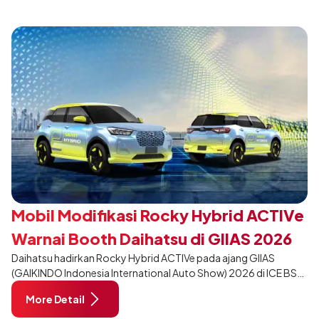
tampil berbeda, tanpa mengubah karakter tangguh yang telah
menjadi ciri khas Terios.
Mobil Modifikasi Rocky Hybrid ACTIVe
Warnai Booth Daihatsu di GIIAS 2026
Daihatsu hadirkan Rocky Hybrid ACTIVe pada ajang GIIAS
(GAIKINDO Indonesia International Auto Show) 2026 di ICE BSD
City, Tangerang. Terdapat 2 unit Rocky Hybrid yang
More Detail
dimodifikasi untuk menghadirkan sarana inspirasi bagi
pengunjung mendukung gaya hidup yang aktif.