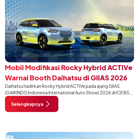
Mobil Modifikasi Rocky Hybrid ACTIVe
Warnai Booth Daihatsu di GIIAS 2026
Daihatsu hadirkan Rocky Hybrid ACTIVe pada ajang GIIAS
(GAIKINDO Indonesia International Auto Show) 2026 di ICE BSD
City, Tangerang. Terdapat 2 unit Rocky Hybrid yang
Selengkapnya
dimodifikasi untuk menghadirkan sarana inspirasi bagi
pengunjung mendukung gaya hidup yang aktif.