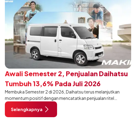
Awali Semester 2, Penjualan Daihatsu
Tumbuh 13,6% Pada Juli 2026
Membuka Semester 2 di 2026, Daihatsu terus melanjutkan
momentum positif dengan mencatatkan penjualan ritel
sebanyak 12.750 unit pada Juli 2026. Capaian tersebut tumbuh
Selengkapnya
13,6% dibandingkan periode yang sama tahun lalu sebanyak
11.220 unit, dan tetap stabil dibandingkan bulan Juni 2026 lalu.