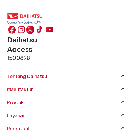
Daihatsu
Access
1500898
Tentang Daihatsu
Profil Perusahaan
Manufaktur
Sustainability
Manufaktur
Good Corporate Governance
Produk
CSR
Rocky e-Smart Hybrid
Layanan
Karir
New Terios
Katalog Mobil
Penghargaan
All New Xenia
Purna Jual
Harga