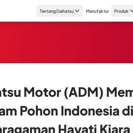
Tentang Daihatsu
Manufaktur
Produk
atsu Motor (ADM) Mem
m Pohon Indonesia d
ragaman Hayati Kiara