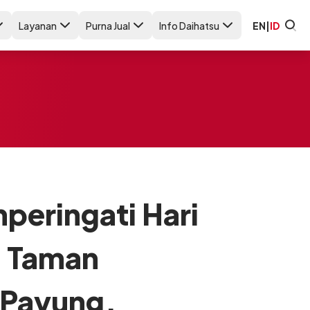
Layanan
Purna Jual
Info Daihatsu
EN
|
ID
peringati Hari
i Taman
 Payung,