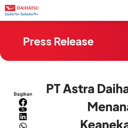
Press Release
PT Astra Daih
Bagikan
Menana
Keaneka