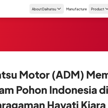
About Daihatsu
Manufacture
Product
atsu Motor (ADM) Mem
m Pohon Indonesia d
ragaman Hayati Kiara