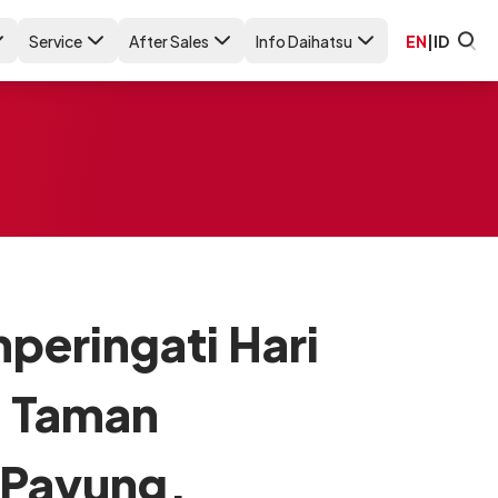
Service
After Sales
Info Daihatsu
EN
|
ID
peringati Hari
i Taman
 Payung,