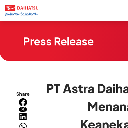
Press Release
PT Astra Daih
Share
Menana
Keaneka