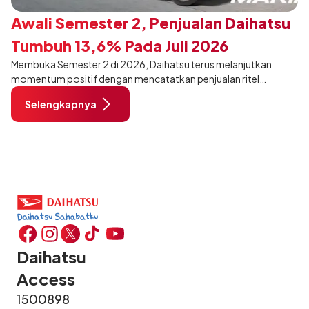
Awali Semester 2, Penjualan Daihatsu
Tumbuh 13,6% Pada Juli 2026
Membuka Semester 2 di 2026, Daihatsu terus melanjutkan
momentum positif dengan mencatatkan penjualan ritel
sebanyak 12.750 unit pada Juli 2026. Capaian tersebut tumbuh
Selengkapnya
13,6% dibandingkan periode yang sama tahun lalu sebanyak
11.220 unit, dan tetap stabil dibandingkan bulan Juni 2026 lalu.
Daihatsu
Access
1500898