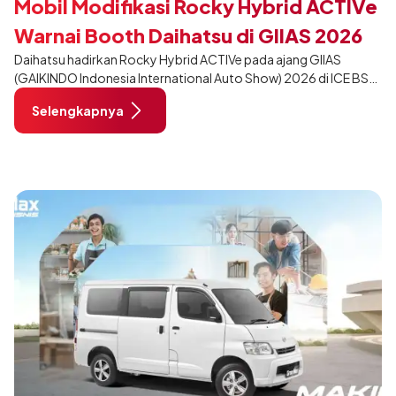
Mobil Modifikasi Rocky Hybrid ACTIVe
Warnai Booth Daihatsu di GIIAS 2026
Daihatsu hadirkan Rocky Hybrid ACTIVe pada ajang GIIAS
(GAIKINDO Indonesia International Auto Show) 2026 di ICE BSD
City, Tangerang. Terdapat 2 unit Rocky Hybrid yang
Selengkapnya
dimodifikasi untuk menghadirkan sarana inspirasi bagi
pengunjung mendukung gaya hidup yang aktif.