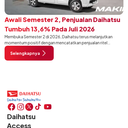
Awali Semester 2, Penjualan Daihatsu
Tumbuh 13,6% Pada Juli 2026
Membuka Semester 2 di 2026, Daihatsu terus melanjutkan
momentum positif dengan mencatatkan penjualan ritel
sebanyak 12.750 unit pada Juli 2026. Capaian tersebut tumbuh
Selengkapnya
13,6% dibandingkan periode yang sama tahun lalu sebanyak
11.220 unit, dan tetap stabil dibandingkan bulan Juni 2026 lalu.
Daihatsu
Access