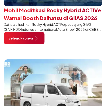
Mobil Modifikasi Rocky Hybrid ACTIVe
Warnai Booth Daihatsu di GIIAS 2026
Daihatsu hadirkan Rocky Hybrid ACTIVe pada ajang GIIAS
(GAIKINDO Indonesia International Auto Show) 2026 di ICE BSD
City, Tangerang. Terdapat 2 unit Rocky Hybrid yang
Selengkapnya
dimodifikasi untuk menghadirkan sarana inspirasi bagi
pengunjung mendukung gaya hidup yang aktif.