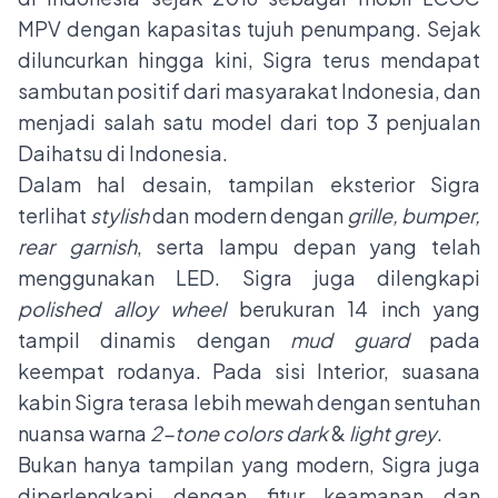
MPV dengan kapasitas tujuh penumpang. Sejak
diluncurkan hingga kini, Sigra terus mendapat
sambutan positif dari masyarakat Indonesia, dan
menjadi salah satu model dari top 3 penjualan
Daihatsu di Indonesia.
Dalam hal desain, tampilan eksterior Sigra
terlihat
stylish
dan modern dengan
grille, bumper,
rear garnish
, serta lampu depan yang telah
menggunakan LED. Sigra juga dilengkapi
polished alloy wheel
berukuran 14 inch yang
tampil dinamis dengan
mud guard
pada
keempat rodanya. Pada sisi Interior, suasana
kabin Sigra terasa lebih mewah dengan sentuhan
nuansa warna
2-tone colors
dark
&
light grey
.
Bukan hanya tampilan yang modern, Sigra juga
diperlengkapi dengan fitur keamanan dan