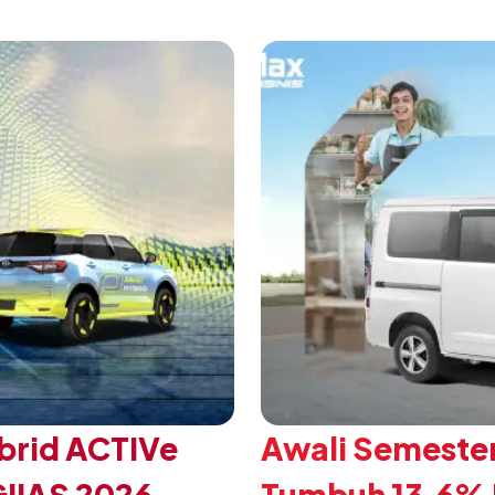
 Daihatsu di Hall 7B
eksklusif bagi pelangga
mengubah karakter tanggu
brid ACTIVe
Awali Semester
GIIAS 2026
Tumbuh 13,6% P