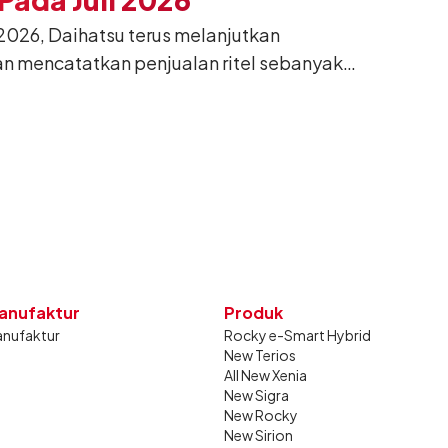
026, Daihatsu terus melanjutkan
n mencatatkan penjualan ritel sebanyak
26. Capaian tersebut tumbuh 13,6%
g sama tahun lalu sebanyak 11.220 unit,
gkan bulan Juni 2026 lalu.
anufaktur
Produk
nufaktur
Rocky e-Smart Hybrid
New Terios
All New Xenia
New Sigra
New Rocky
New Sirion