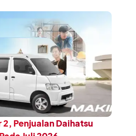
n yang ingin tampil berbeda, tanpa
h yang telah menjadi ciri khas Terios.
 2, Penjualan Daihatsu
ada Juli 2026