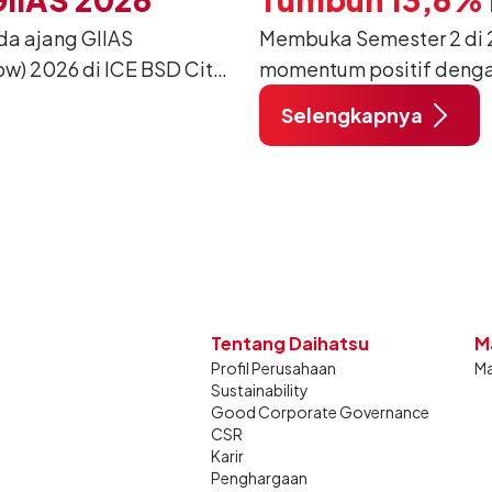
da ajang GIIAS
Membuka Semester 2 di 2
w) 2026 di ICE BSD City,
momentum positif denga
ang dimodifikasi untuk
12.750 unit pada Juli 20
Selengkapnya
unjung mendukung gaya
dibandingkan periode yan
dan tetap stabil dibandin
Tentang Daihatsu
M
Profil Perusahaan
Ma
Sustainability
Good Corporate Governance
CSR
Karir
Penghargaan