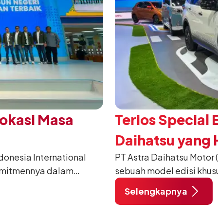
Vokasi Masa
Terios Special 
Daihatsu yang H
nesia International
PT Astra Daihatsu Motor 
2026
omitmennya dalam
sebuah model edisi khus
anusia) melalui
pada ajang Gaikindo Indo
Selengkapnya
habat Membangun
di ICE BSD City, Tangera
 ajang penganugerahan
A/T, model ini menawark