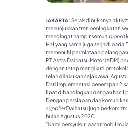
JAKARTA:
Sejak dibukanya aktivit
menunjukkan tren peningkatan sed
mengingat hampir semua
brand
t
Hal yang sama juga terjadi pada D
memenuhi permintaan pelanggan 
PT Astra Daihatsu Motor (ADM) pa
dengan tetap mengikuti protokol
telah dilakukan sejak awal Agust
Dari implementasi penerapan 2
sh
lipat dibandingkan dengan hasil p
Dengan persiapan dan komunikas
supplier
Daihatsu juga berkomitm
bulan Agustus 2020.
“Kami bersyukur, pasar mobil mul