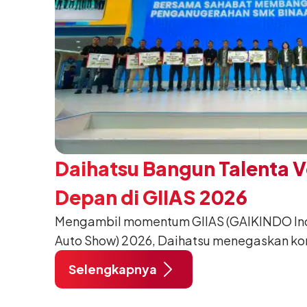
Daihatsu Bangun Talenta 
Depan di GIIAS 2026
Mengambil momentum GIIAS (GAIKINDO Indo
Auto Show) 2026, Daihatsu menegaskan k
meningkatkan kualitas SDM (Sumber Daya M
Selengkapnya
pendidikan vokasi bertema “Bersama Sa
Negeri”. Komitmen ini diwujudkan melalui