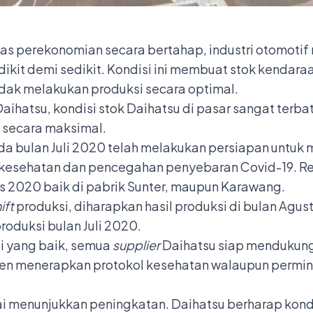
as perekonomian secara bertahap, industri otomotif 
ikit demi sedikit. Kondisi ini membuat stok kendar
idak melakukan produksi secara optimal.
aihatsu, kondisi stok Daihatsu di pasar sangat terba
secara maksimal.
da bulan Juli 2020 telah melakukan persiapan untuk
 kesehatan dan pencegahan penyebaran Covid-19. Rea
us 2020 baik di pabrik Sunter, maupun Karawang.
ift
produksi, diharapkan hasil produksi di bulan Agus
roduksi bulan Juli 2020.
i yang baik, semua
supplier
Daihatsu siap mendukung
en menerapkan protokol kesehatan walaupun permint
ai menunjukkan peningkatan. Daihatsu berharap kon