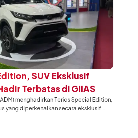
Edition, SUV Eksklusif
adir Terbatas di GIIAS
(ADM) menghadirkan Terios Special Edition,
us yang diperkenalkan secara eksklusif
nesia International Auto Show (GIIAS) 2026
ng. Dikembangkan dari varian Terios 1.5 X
an sentuhan desain yang lebih sporty dan