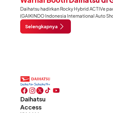
Daihatsu hadirkan Rocky Hybrid ACTIVe pa
(GAIKINDO Indonesia International Auto Sho
Tangerang. Terdapat 2 unit Rocky Hybrid y
Selengkapnya
menghadirkan sarana inspirasi bagi peng
hidup yang aktif.
Daihatsu
Access