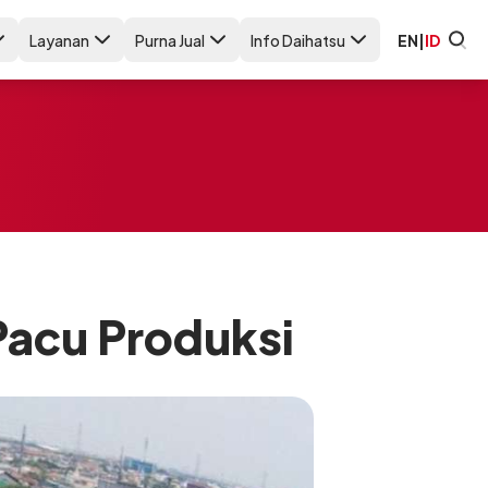
Layanan
Purna Jual
Info Daihatsu
EN
|
ID
Pacu Produksi