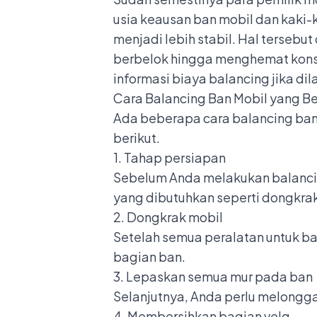
usia keausan ban mobil dan kaki-k
menjadi lebih stabil. Hal terseb
berbelok hingga menghemat konsum
informasi biaya balancing jika di
Cara Balancing Ban Mobil yang B
Ada beberapa cara balancing ban
berikut.
1. Tahap persiapan
Sebelum Anda melakukan balancing
yang dibutuhkan seperti dongkrak
2. Dongkrak mobil
Setelah semua peralatan untuk b
bagian ban.
3. Lepaskan semua mur pada ban
Selanjutnya, Anda perlu melongg
4. Membersihkan bagian velg