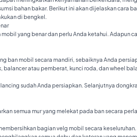
si bahan bakar. Berikut ini akan dijelaskan cara b
lakukan di bengkel.
enar
 mobil yang benar dan perlu Anda ketahui. Adapun c
 ban mobil secara mandiri, sebaiknya Anda persiap
, balancer atau pemberat, kunci roda, dan wheel bal
alancing sudah Anda persiapkan. Selanjutnya dongkr
arkan semua mur yang melekat pada ban secara perl
 membersihkan bagian velg mobil secara keseluruhan
 menghilangkan semua debu dan kotoran yang menem