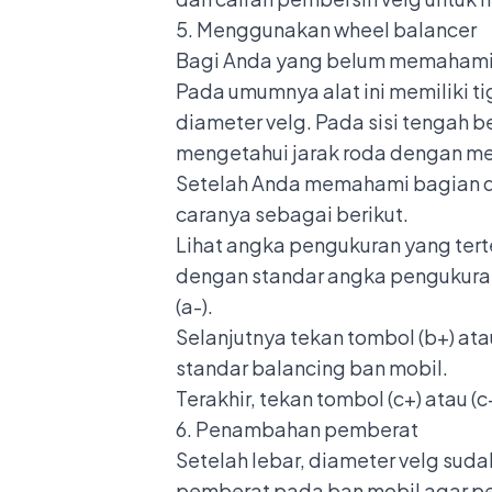
5. Menggunakan wheel balancer
Bagi Anda yang belum memahami a
Pada umumnya alat ini memiliki tig
diameter velg. Pada sisi tengah b
mengetahui jarak roda dengan me
Setelah Anda memahami bagian d
caranya sebagai berikut.
Lihat angka pengukuran yang tert
dengan standar angka pengukuran
(a-).
Selanjutnya tekan tombol (b+) ata
standar balancing ban mobil.
Terakhir, tekan tombol (c+) atau 
6. Penambahan pemberat
Setelah lebar, diameter velg sud
pemberat pada ban mobil agar pen