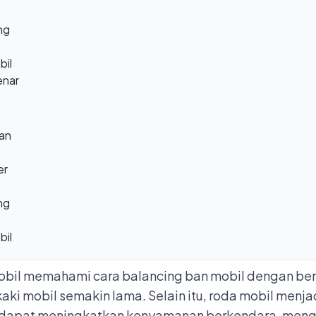
ng
bil
enar
an
er
ng
bil
mobil memahami cara balancing ban mobil dengan b
aki mobil semakin lama. Selain itu, roda mobil menja
ut dapat meningkatkan kenyamanan berkendara, mengu