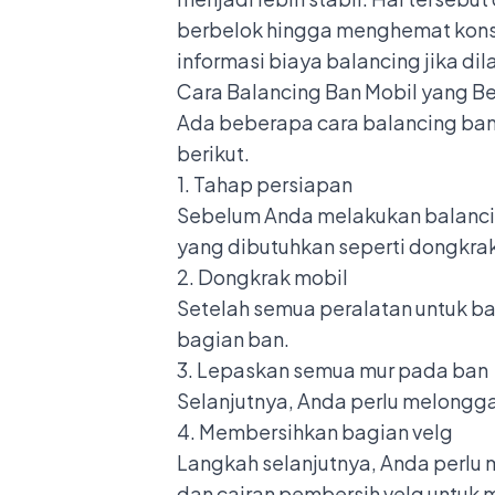
berbelok hingga menghemat konsum
informasi biaya balancing jika di
Cara Balancing Ban Mobil yang B
Ada beberapa cara balancing ban
berikut.
1. Tahap persiapan
Sebelum Anda melakukan balancing
yang dibutuhkan seperti dongkrak
2. Dongkrak mobil
Setelah semua peralatan untuk b
bagian ban.
3. Lepaskan semua mur pada ban
Selanjutnya, Anda perlu melongg
4. Membersihkan bagian velg
Langkah selanjutnya, Anda perlu
dan cairan pembersih velg untuk