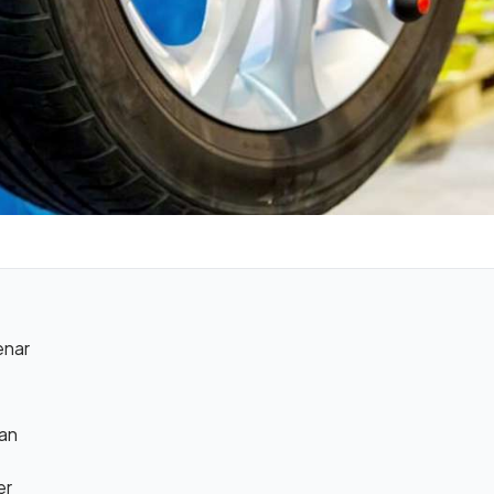
enar
an
er