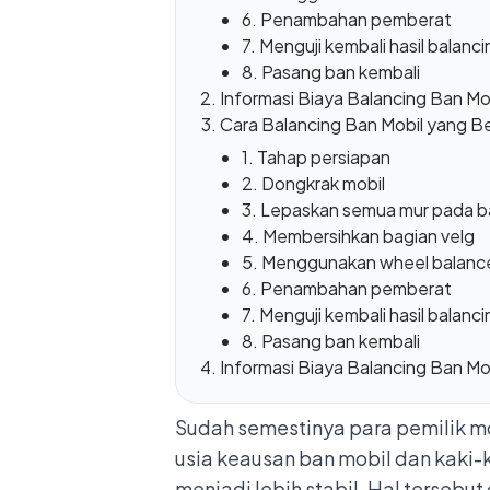
6. Penambahan pemberat
7. Menguji kembali hasil balanci
8. Pasang ban kembali
Informasi Biaya Balancing Ban Mo
Cara Balancing Ban Mobil yang B
1. Tahap persiapan
2. Dongkrak mobil
3. Lepaskan semua mur pada b
4. Membersihkan bagian velg
5. Menggunakan wheel balanc
6. Penambahan pemberat
7. Menguji kembali hasil balanci
8. Pasang ban kembali
Informasi Biaya Balancing Ban Mo
Sudah semestinya para pemilik 
usia keausan ban mobil dan kaki-k
menjadi lebih stabil. Hal terseb