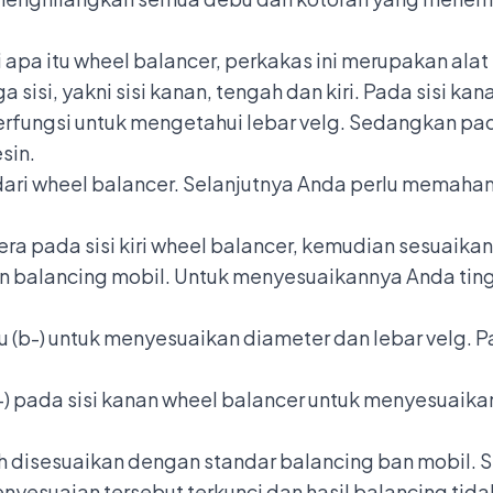
pa itu wheel balancer, perkakas ini merupakan ala
a sisi, yakni sisi kanan, tengah dan kiri. Pada sisi k
erfungsi untuk mengetahui lebar velg. Sedangkan pada 
sin.
ari wheel balancer. Selanjutnya Anda perlu memah
era pada sisi kiri wheel balancer, kemudian sesuaik
 balancing mobil. Untuk menyesuaikannya Anda ting
u (b-) untuk menyesuaikan diameter dan lebar velg. P
(c-) pada sisi kanan wheel balancer untuk menyesuaik
ah disesuaikan dengan standar balancing ban mobil.
yesuaian tersebut terkunci dan hasil balancing tid