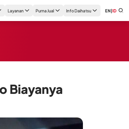
Layanan
Purna Jual
Info Daihatsu
EN
|
ID
fo Biayanya