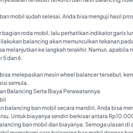
g
 ban mobil sudah selesai. Anda bisa menguji hasil pro
agian roda mobil, lalu perhatikan indikator garis lu
dilakukan balancing akan memunculkan tekanan pada
a melanjutkan ke langkah terakhir. Namun, apabila 
 5 dan 6.
 bisa melepaskan mesin wheel balancer tersebut, k
isi semula.
an Balancing Serta Biaya Perawatannya
bil
n balancing ban mobil secara mandiri, Anda bisa me
atsu. Untuk biayanya sendiri berkisar antara Rp10.0
alancing ban mobil dan biayanya. Semoga ulasan di 
mobil memahami cara balancing ban mobil dengan b