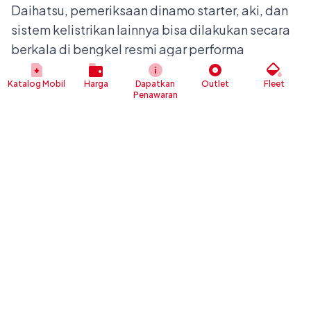
Daihatsu, pemeriksaan dinamo starter, aki, dan
sistem kelistrikan lainnya bisa dilakukan secara
berkala di bengkel resmi agar performa
kendaraan tetap terjaga dan masalah dapat
Katalog Mobil
Harga
Dapatkan
Outlet
Fleet
terdeteksi lebih awal.
Penawaran
Jadwalkan servis berkala atau konsultasikan
kondisi kendaraan Anda melalui
laman resmi
Daihatsu Indonesia
untuk menemukan bengkel
resmi terdekat dan informasi layanan purnajual
lainnya.