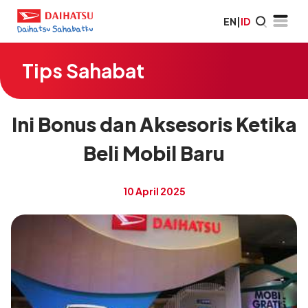
EN
|
ID
Tips Sahabat
Ini Bonus dan Aksesoris Ketika
Beli Mobil Baru
10 April 2025