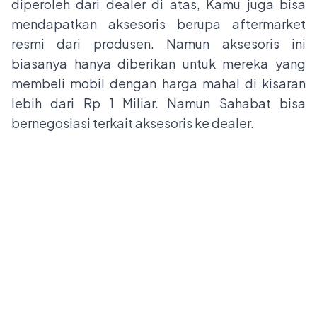
diperoleh dari dealer di atas, Kamu juga bisa
mendapatkan aksesoris berupa aftermarket
resmi dari produsen. Namun aksesoris ini
biasanya hanya diberikan untuk mereka yang
membeli mobil dengan harga mahal di kisaran
lebih dari Rp 1 Miliar. Namun Sahabat bisa
bernegosiasi terkait aksesoris ke dealer.