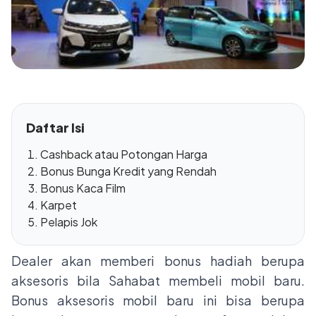
Daftar Isi
Cashback atau Potongan Harga
Bonus Bunga Kredit yang Rendah
Bonus Kaca Film
Karpet
Pelapis Jok
Dealer akan memberi bonus hadiah berupa
aksesoris bila Sahabat membeli mobil baru.
Bonus aksesoris mobil baru ini bisa berupa