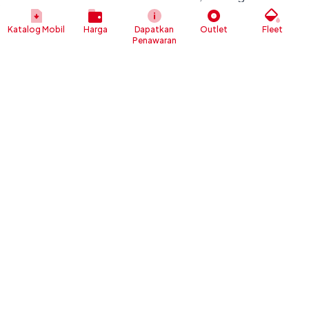
memberikan pencerahan ya.
Katalog Mobil
Harga
Dapatkan
Outlet
Fleet
Penawaran