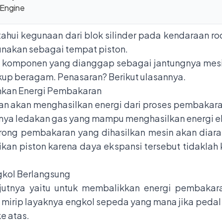
 Engine
hui kegunaan dari blok silinder pada kendaraan r
gunakan sebagai tempat piston.
komponen yang dianggap sebagai jantungnya mesin 
ukup beragam. Penasaran? Berikut ulasannya.
hkan Energi Pembakaran
an akan menghasilkan energi dari proses pembakar
nya ledakan gas yang mampu menghasilkan energi e
dorong pembakaran yang dihasilkan mesin akan dia
n piston karena daya ekspansi tersebut tidaklah ke
kol Berlangsung
anjutnya yaitu untuk membalikkan energi pembak
i mirip layaknya engkol sepeda yang mana jika peda
e atas.