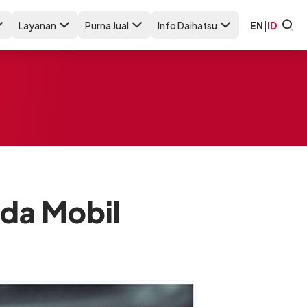
Layanan
Purna Jual
Info Daihatsu
EN
|
ID
ada Mobil