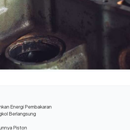
hkan Energi Pembakaran
gkol Berlangsung
unnya Piston