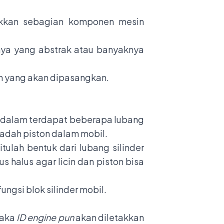
akkan sebagian komponen mesin
knya yang abstrak atau banyaknya
n yang akan dipasangkan.
ari dalam terdapat beberapa lubang
wadah piston dalam mobil.
itulah bentuk dari lubang silinder
us halus agar licin dan piston bisa
ngsi blok silinder mobil.
maka
ID engine pun
akan diletakkan