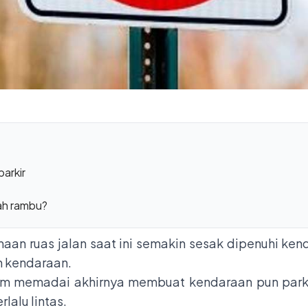
parkir
dah rambu?
aan ruas jalan saat ini semakin sesak dipenuhi kenda
n kendaraan.
lum memadai akhirnya membuat kendaraan pun parkir 
lalu lintas.