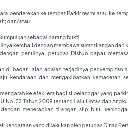
ra penderekan ke tempat Parkir resmi atau ke te
ah; dan/atau
ikumpulkan sebagai barang bukti.
lnya kembali dengan membawa surat tilangan dari k
an dengan pentilnya, petugas Dishub dapat mem
an di badan jalan adalah terjadinya penyempitan ru
aju kendaraan dan mengakibatkan kemacetan s
 mengarah ke efek jera bagi si pelanggar yang park
 No. 22 Tahun 2009 tentang Lalu Lintas dan Angku
n dengan menerapkan tilangan slip biru, sehing
 kendaraan yang dilakukan oleh petugas Dinas Perh