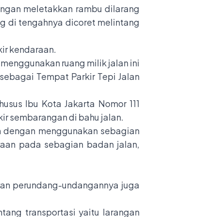
dengan meletakkan rambu dilarang
ang di tengahnya dicoret melintang
kir kendaraan.
u menggunakan ruang milik jalan ini
ebagai Tempat Parkir Tepi Jalan
husus Ibu Kota Jakarta Nomor 111
ir sembarangan di bahu jalan.
aan dengan menggunakan sebagian
daraan pada sebagian badan jalan,
turan perundang-undangannya juga
ang transportasi yaitu larangan