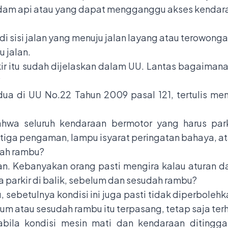
madam api atau yang dapat mengganggu akses kendar
di sisi jalan yang menuju jalan layang atau terowonga
u jalan.
kir itu sudah dijelaskan dalam UU. Lantas bagaimana
?
dua di UU No.22 Tahun 2009 pasal 121, tertulis me
hwa seluruh kendaraan bermotor yang harus parki
ga pengaman, lampu isyarat peringatan bahaya, atau
udah rambu?
aan. Kebanyakan orang pasti mengira kalau aturan 
a parkir di balik, sebelum dan sesudah rambu?
, sebetulnya kondisi ini juga pasti tidak diperboleh
lum atau sesudah rambu itu terpasang, tetap saja te
abila kondisi mesin mati dan kendaraan ditingg