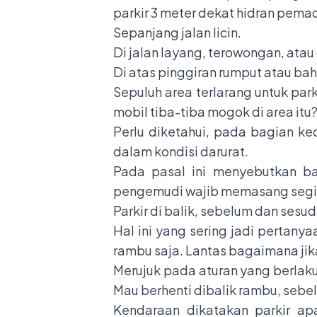
parkir 3 meter dekat hidran pe
Sepanjang jalan licin.
Di jalan layang, terowongan, atau 
Di atas pinggiran rumput atau bah
Sepuluh area terlarang untuk par
mobil tiba-tiba mogok di area itu
Perlu diketahui, pada bagian ke
dalam kondisi darurat.
Pada pasal ini menyebutkan ba
pengemudi wajib memasang segiti
Parkir di balik, sebelum dan ses
Hal ini yang sering jadi pertany
rambu saja. Lantas bagaimana jik
Merujuk pada aturan yang berlaku
Mau berhenti dibalik rambu, sebe
Kendaraan dikatakan parkir ap