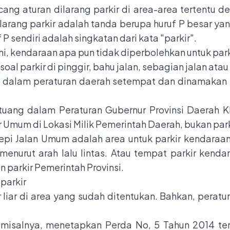
cang aturan dilarang parkir di area-area tertentu 
dilarang parkir adalah tanda berupa huruf P besar y
 sendiri adalah singkatan dari kata "parkir".
ni, kendaraan apa pun tidak diperbolehkan untuk par
 soal parkir di pinggir, bahu jalan, sebagian jalan ata
g dalam peraturan daerah setempat dan dinamakan s
tuang dalam Peraturan Gubernur Provinsi Daerah K
 Umum di Lokasi Milik Pemerintah Daerah, bukan park
r Tepi Jalan Umum adalah area untuk parkir kendar
 menurut arah lalu lintas. Atau tempat parkir ken
 parkir Pemerintah Provinsi.
 parkir
r liar di area yang sudah ditentukan. Bahkan, pera
 misalnya, menetapkan Perda No, 5 Tahun 2014 tent