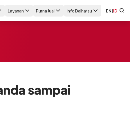
Layanan
Purna Jual
Info Daihatsu
EN
|
ID
Tanda sampai