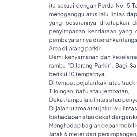
itu sesuai dengan Perda No. 5 T
mengganggu arus lalu lintas da
yang besarannya ditetapkan d
penyimpanan kendaraan yang d
pembayarannya diserahkan langs
Area dilarang parkir
Demi kenyamanan dan keselamata
rambu "Dilarang Parkir". Bagi 
berikut 10 tempatnya.
Di tempat pejalan kaki atau track
Tikungan, bahu atau jembatan,
Dekat lampu lalu lintas atau peny
Di jalan utama atau jalur lalu lint
Berhadapan atau dekat dengan ke
Menghadap bagian depan mobil ke 
Jarak 6 meter dari persimpangan,