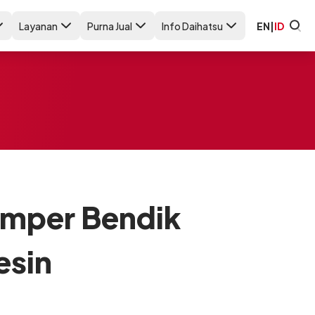
Layanan
Purna Jual
Info Daihatsu
EN
|
ID
umper Bendik
esin