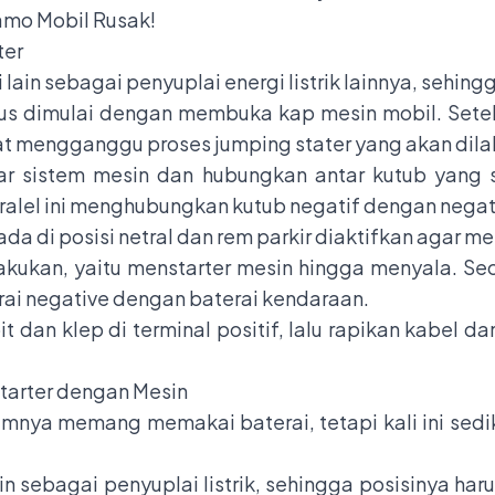
amo Mobil Rusak!
ter
lain sebagai penyuplai energi listrik lainnya, sehin
rus dimulai dengan membuka kap mesin mobil. Setela
at mengganggu proses jumping stater yang akan dila
uar sistem mesin dan hubungkan antar kutub yang 
lel ini menghubungkan kutub negatif dengan negatif
ada di posisi netral dan rem parkir diaktifkan agar me
lakukan, yaitu menstarter mesin hingga menyala. Se
ai negative dengan baterai kendaraan.
 dan klep di terminal positif, lalu rapikan kabel da
tarter dengan Mesin
umnya memang memakai baterai, tetapi kali ini se
 sebagai penyuplai listrik, sehingga posisinya haru