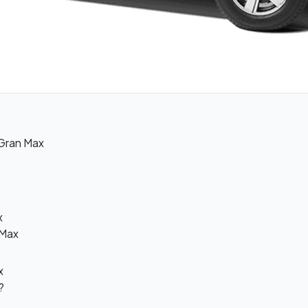
 Gran Max
x
 Max
x
?