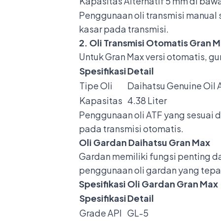
Kapasitas Alternatif
5 mm di bawah
Penggunaan oli transmisi manual 
kasar pada transmisi.
2. Oli Transmisi Otomatis Gran 
Untuk Gran Max versi otomatis, gu
Spesifikasi
Detail
Tipe Oli
Daihatsu Genuine Oil 
Kapasitas
4.38 Liter
Penggunaan oli ATF yang sesuai 
pada transmisi otomatis.
Oli Gardan Daihatsu Gran Max
Gardan memiliki fungsi penting d
penggunaan oli gardan yang tepat
Spesifikasi Oli Gardan Gran Max
Spesifikasi
Detail
Grade API
GL-5