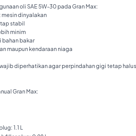
gunaan oli SAE 5W-30 pada Gran Max:
t mesin dinyalakan
ap stabil
ebih minim
i bahan bakar
ian maupun kendaraan niaga
ga wajib diperhatikan agar perpindahan gigi tetap hal
manual Gran Max:
plug: 1.1 L