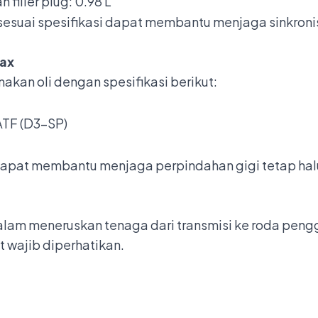
 filler plug: 0.98 L
sesuai spesifikasi dapat membantu menjaga sinkroni
Max
nakan oli dengan spesifikasi berikut:
ATF (D3-SP)
dapat membantu menjaga perpindahan gigi tetap halu
alam meneruskan tenaga dari transmisi ke roda pengg
 wajib diperhatikan.