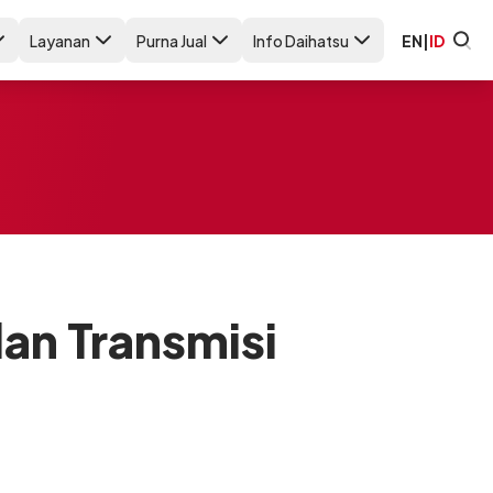
Layanan
Purna Jual
Info Daihatsu
EN
|
ID
an Transmisi