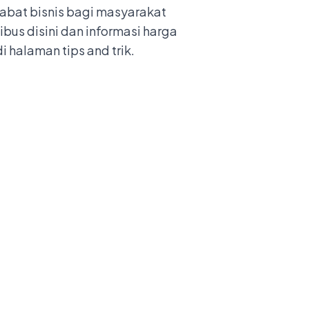
abat bisnis bagi masyarakat
bus disini
dan informasi
harga
 di halaman
tips and trik
.