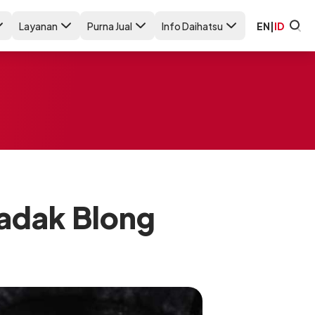
Layanan
Purna Jual
Info Daihatsu
EN
|
ID
adak Blong