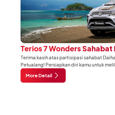
Terios 7 Wonders Sahabat
Terima kasih atas partisipasi sahabat Daih
Petualang! Persiapkan diri kamu untuk mel
terlupakan. Tim Daihatsu Terios 7 Wonders
More Detail
ke destinasi y