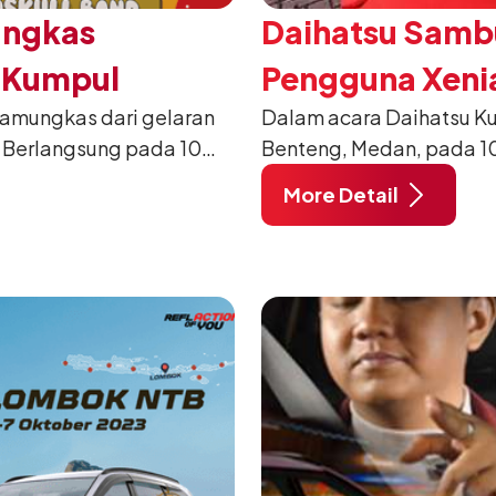
ungkas
Daihatsu Sambu
u Kumpul
Pengguna Xeni
pamungkas dari gelaran
Dalam acara Daihatsu K
Penghargaan K
 Berlangsung pada 10
Benteng, Medan, pada 1
i Lapangan Benteng
penghargaan Xetia With
More Detail