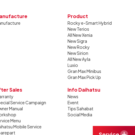
anufacture
Product
nufacture
Rocky e-Smart Hybrid
New Terios
All New Xenia
New Sigra
New Rocky
New Sirion
All New Ayla
Luxio
Gran Max Minibus
Gran Max Pick Up
fter Sales
Info Daihatsu
rranty
News
ecial Service Campaign
Event
ner Manual
Tips Sahabat
orkshop
Social Media
rvice Menu
ihatsu Mobile Service
arepart
Service