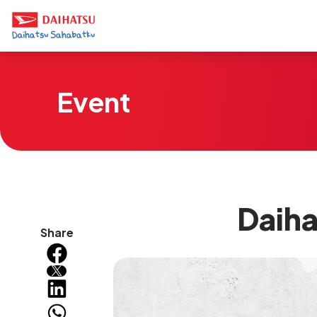
Event
Daiha
Share