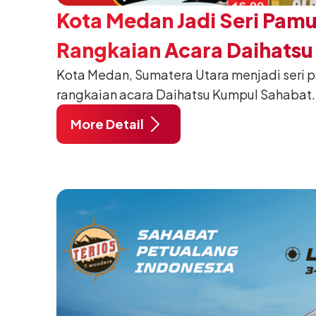
Kota Medan Jadi Seri Pam
Rangkaian Acara Daihats
Kota Medan, Sumatera Utara menjadi seri 
Sahabat 2024
rangkaian acara Daihatsu Kumpul Sahabat.
November 2024 pukul 06:30–18:00 WIB, d
More Detail
Medan.