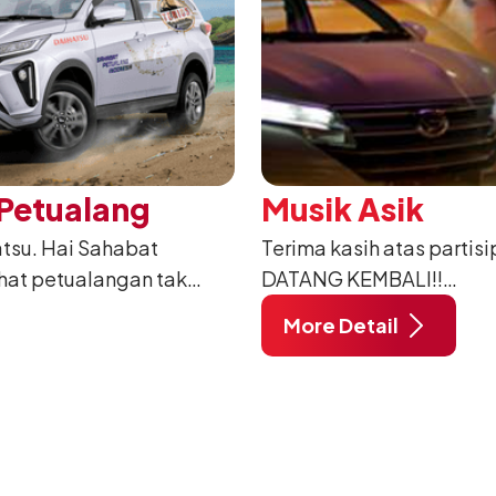
 Petualang
Musik Asik
atsu. Hai Sahabat
Terima kasih atas partis
ihat petualangan tak
DATANG KEMBALI!!
 akan segera berangkat
More Detail
Kamu yang galaunya samb
datengin Vierratale khus
S