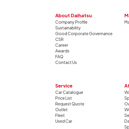
About Daihatsu
M
Company Profile
Ma
Sustainability
Good Corporate Governance
CSR
Career
Awards
FAQ
Contact Us
Service
A
Car Catalogue
Wa
Price List
Sp
Request Quote
Ow
Outlet
W
Fleet
Se
Used Car
Da
Sp