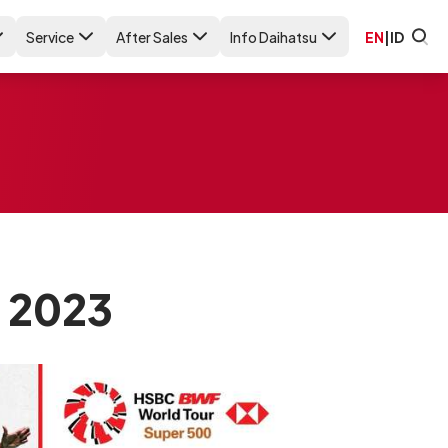
Service
After Sales
Info Daihatsu
EN
|
ID
s 2023