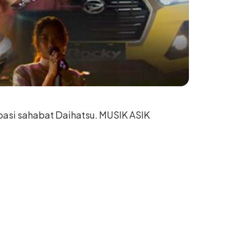
ipasi sahabat Daihatsu. MUSIK ASIK
il dengerin lagu-lagunya Vierra, Mimin
us buat Sahabat nih!