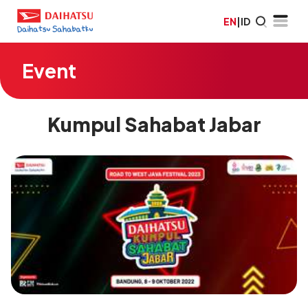
EN
|
ID
Event
Kumpul Sahabat Jabar