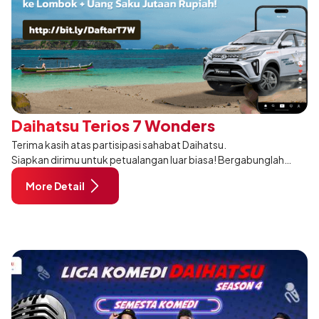
Daihatsu Terios 7 Wonders
Terima kasih atas partisipasi sahabat Daihatsu.
Siapkan dirimu untuk petualangan luar biasa! Bergabunglah
dengan Daihatsu Terios 7 Wonders dan temukan kekuatan
More Detail
tersembunyi dalam dirimu. Ba