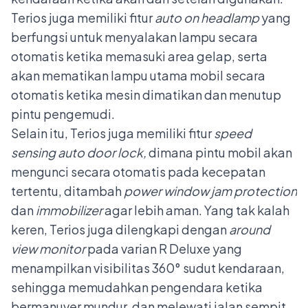
Terios juga memiliki fitur
auto on headlamp
yang
berfungsi untuk menyalakan lampu secara
otomatis ketika memasuki area gelap, serta
akan mematikan lampu utama mobil secara
otomatis ketika mesin dimatikan dan menutup
pintu pengemudi.
Selain itu, Terios juga memiliki fitur
speed
sensing auto door lock,
dimana pintu mobil akan
mengunci secara otomatis pada kecepatan
tertentu, ditambah
power window jam protection
dan
immobilizer
agar lebih aman. Yang tak kalah
keren, Terios juga dilengkapi dengan
around
view monitor
pada varian R Deluxe yang
menampilkan visibilitas 360° sudut kendaraan,
sehingga memudahkan pengendara ketika
bermanuver mundur, dan melewati jalan sempit,