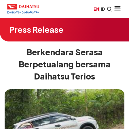
EN
|
ID
Press Release
Berkendara Serasa
Berpetualang bersama
Daihatsu Terios