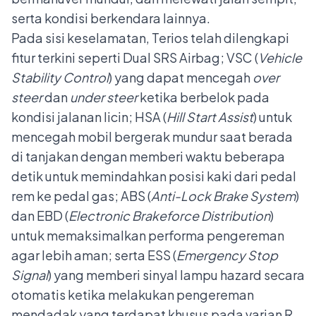
serta kondisi berkendara lainnya.
Pada sisi keselamatan, Terios telah dilengkapi
fitur terkini seperti Dual SRS Airbag; VSC (
Vehicle
Stability Control
) yang dapat mencegah
over
steer
dan
under steer
ketika berbelok pada
kondisi jalanan licin; HSA (
Hill Start Assist
) untuk
mencegah mobil bergerak mundur saat berada
di tanjakan dengan memberi waktu beberapa
detik untuk memindahkan posisi kaki dari pedal
rem ke pedal gas; ABS (
Anti-Lock Brake System
)
dan EBD (
Electronic Brakeforce Distribution
)
untuk memaksimalkan performa pengereman
agar lebih aman; serta ESS (
Emergency Stop
Signal
) yang memberi sinyal lampu hazard secara
otomatis ketika melakukan pengereman
mendadak yang terdapat khusus pada varian R.