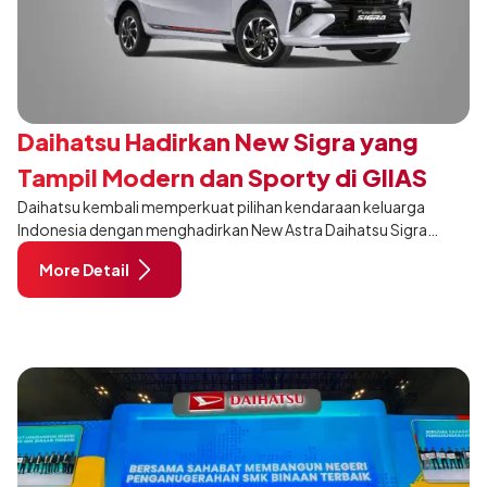
Daihatsu Hadirkan New Sigra yang
Tampil Modern dan Sporty di GIIAS
Daihatsu kembali memperkuat pilihan kendaraan keluarga
2026
Indonesia dengan menghadirkan New Astra Daihatsu Sigra
khusus pada varian 1.2R di ajang GAIKINDO Indonesia
More Detail
International Auto Show (GIIAS) 2026. Membawa penyegaran
pada desain, interior, dan sejumlah fitur, New Sigra hadir untuk
memberikan pengalaman berkendara yang semakin nyaman
dan relevan bagi keluarga Indonesia.