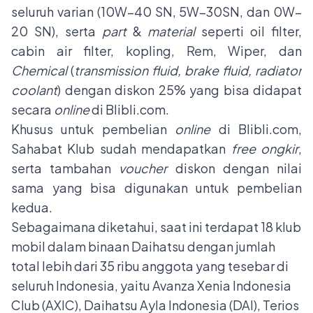
seluruh varian (10W–40 SN, 5W–30SN, dan 0W–
20 SN), serta
part
&
material
seperti oil filter,
cabin air filter, kopling, Rem, Wiper, dan
Chemical
(
transmission fluid, brake fluid, radiator
coolant
) dengan diskon 25% yang bisa didapat
secara
online
di Blibli.com.
Khusus untuk pembelian
online
di Blibli.com,
Sahabat Klub sudah mendapatkan
free ongkir
,
serta tambahan
voucher
diskon dengan nilai
sama yang bisa digunakan untuk pembelian
kedua.
Sebagaimana diketahui, saat ini terdapat 18 klub
mobil dalam binaan Daihatsu dengan jumlah
total lebih dari 35 ribu anggota yang tesebar di
seluruh Indonesia, yaitu Avanza Xenia Indonesia
Club (AXIC), Daihatsu Ayla Indonesia (DAI), Terios