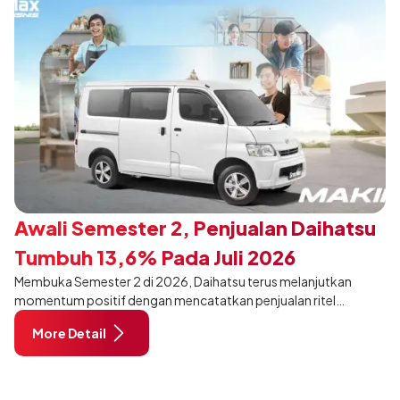
Awali Semester 2, Penjualan Daihatsu
Tumbuh 13,6% Pada Juli 2026
Membuka Semester 2 di 2026, Daihatsu terus melanjutkan
momentum positif dengan mencatatkan penjualan ritel
sebanyak 12.750 unit pada Juli 2026. Capaian tersebut tumbuh
More Detail
13,6% dibandingkan periode yang sama tahun lalu sebanyak
11.220 unit, dan tetap stabil dibandingkan bulan Juni 2026 lalu.