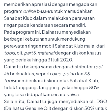
memberikan apresiasi dengan mengadakan
program
online bazaar
untuk memudahkan
Sahabat Klub dalam melakukan perawatan
ringan pada kendaraan secara mandiri.
Pada program ini, Daihatsu menyediakan
berbagai kebutuhan untuk mendukung
perawatan ringan mobil Sahabat Klub mulai dari
tools
, oli,
part
&
material
dengan diskon khusus
yang berlaku hingga 31 Juli 2020.
Daihatsu bekerja sama dengan distributor
tool
kit
berkualitas, seperti
blue-point
dan
KS
tools
memberikan diskon untuk Sahabat Klub,
tidak tanggung-tanggung, yakni hingga 80%
yang bisa didapatkan secara
online
.
Selain itu, Daihatsu juga menyediakan oli DGO
(Daihatsu Genuine Oil) dengan diskon 50% untuk