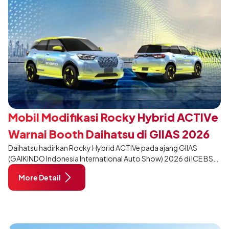
Mobil Modifikasi Rocky Hybrid ACTIVe
Warnai Booth Daihatsu di GIIAS 2026
Daihatsu hadirkan Rocky Hybrid ACTIVe pada ajang GIIAS
(GAIKINDO Indonesia International Auto Show) 2026 di ICE BSD
City, Tangerang. Terdapat 2 unit Rocky Hybrid yang
More Detail
dimodifikasi untuk menghadirkan sarana inspirasi bagi
pengunjung mendukung gaya hidup yang aktif.