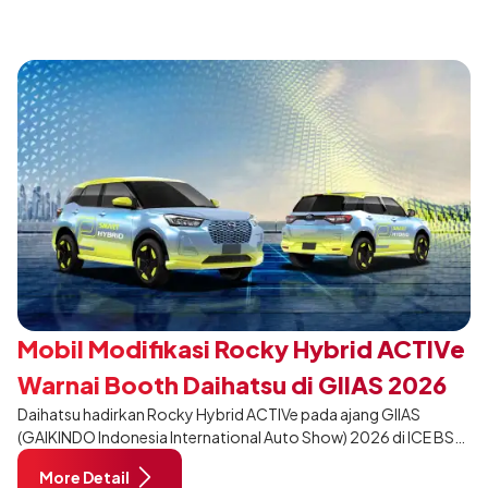
desain yang lebih sporty dan eksklusif bagi pelanggan yang ingin
tampil berbeda, tanpa mengubah karakter tangguh yang telah
menjadi ciri khas Terios.
Mobil Modifikasi Rocky Hybrid ACTIVe
Warnai Booth Daihatsu di GIIAS 2026
Daihatsu hadirkan Rocky Hybrid ACTIVe pada ajang GIIAS
(GAIKINDO Indonesia International Auto Show) 2026 di ICE BSD
City, Tangerang. Terdapat 2 unit Rocky Hybrid yang
More Detail
dimodifikasi untuk menghadirkan sarana inspirasi bagi