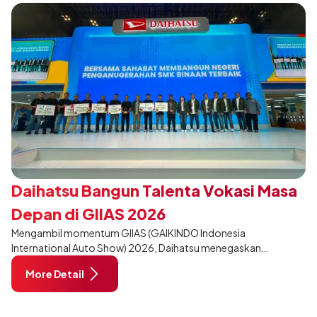
Daihatsu Bangun Talenta Vokasi Masa
Depan di GIIAS 2026
Mengambil momentum GIIAS (GAIKINDO Indonesia
International Auto Show) 2026, Daihatsu menegaskan
komitmennya dalam meningkatkan kualitas SDM (Sumber Daya
More Detail
Manusia) melalui pendidikan vokasi bertema “Bersama Sahabat
Membangun Negeri”. Komitmen ini diwujudkan melalui ajang
penganugerahan SMK Binaan Terbaik yang berlokasi di Booth