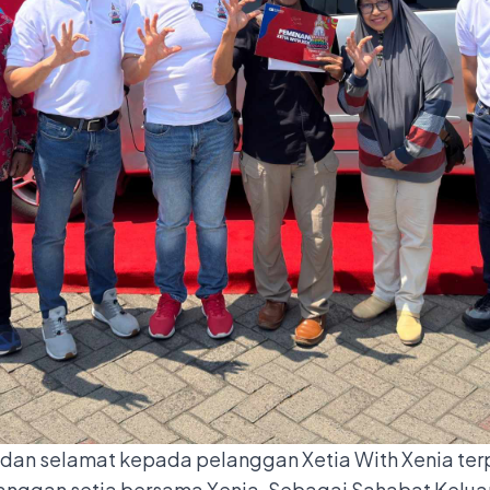
an selamat kepada pelanggan Xetia With Xenia terpi
anggan setia bersama Xenia. Sebagai Sahabat Keluar