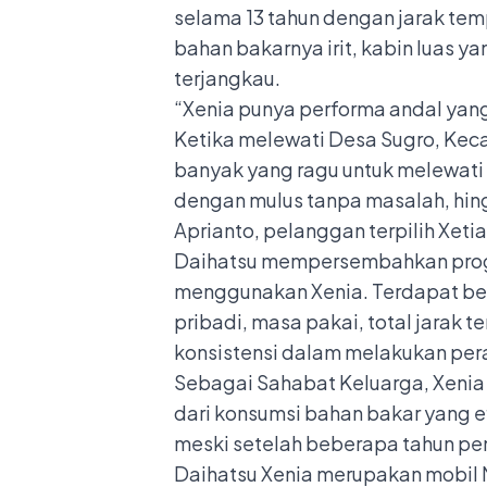
selama 13 tahun dengan jarak temp
bahan bakarnya irit, kabin luas 
terjangkau.
“Xenia punya performa andal yan
Ketika melewati Desa Sugro, Keca
banyak yang ragu untuk melewati t
dengan mulus tanpa masalah, hingg
Aprianto, pelanggan terpilih Xetia
Daihatsu mempersembahkan progr
menggunakan Xenia. Terdapat bebe
pribadi, masa pakai, total jarak t
konsistensi dalam melakukan pera
Sebagai Sahabat Keluarga, Xenia 
dari konsumsi bahan bakar yang ef
meski setelah beberapa tahun p
Daihatsu Xenia merupakan mobil