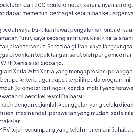
uk lebih dari 200 ribu kilometer, karena nyaman dig
yang dapat memenuhi berbagai kebutuhan keluarganya
g sudah saya buktikan lewat pengalaman pribadi saa
matan Tutur, saya sedang antri untuk naik ke jalanan
anjakan tersebut. Saat tiba giliran, saya langsung 
a diberikan tepuk tangan salut oleh pengemudi lain 
 With Xenia asal Sidoarjo.
am Xetia With Xenia yang mengapresiasi pelanggan
rapa kriteria agar dapat terpilih pada program ini
empuh (kilometer tertinggi), kondisi mobil yang terawat
watan di bengkel resmi Daihatsu.
hadir dengan sejumlah keunggulan yang selalu dicar
isien, mesin andal, perawatan yang mudah, serta nila
emakaian.
 MPV tujuh penumpang yang telah me
nemani Sahabat 