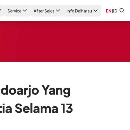
Service
After Sales
Info Daihatsu
EN
|
ID
idoarjo Yang
ia Selama 13