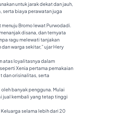
unakan untuk jarak dekat dan jauh,
, serta biaya perawatan juga
t menuju Bromo lewat Purwodadi.
 menanjak disana, dan ternyata
tanpa ragu melewati tanjakan
dan warga sekitar,” ujar Hery
 atas loyalitasnya dalam
, seperti Xenia pertama pemakaian
 dan orisinalitas, serta
i oleh banyak pengguna. Mulai
i jual kembali yang tetap tinggi
Keluarga selama lebih dari 20