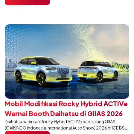
dari varian Terios 1.5 X A/T, model ini menawarkan sentuhan
desain yang lebih sporty dan eksklusif bagi pelanggan yang ingin
tampil berbeda, tanpa mengubah karakter tangguh yang telah
menjadi ciri khas Terios.
Mobil Modifikasi Rocky Hybrid ACTIVe
Warnai Booth Daihatsu di GIIAS 2026
Daihatsu hadirkan Rocky Hybrid ACTIVe pada ajang GIIAS
(GAIKINDO Indonesia International Auto Show) 2026 di ICE BSD