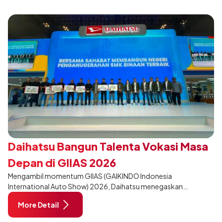
Daihatsu Bangun Talenta Vokasi Masa
Depan di GIIAS 2026
Mengambil momentum GIIAS (GAIKINDO Indonesia
International Auto Show) 2026, Daihatsu menegaskan
komitmennya dalam meningkatkan kualitas SDM (Sumber Daya
More Detail
Manusia) melalui pendidikan vokasi bertema “Bersama Sahabat
Membangun Negeri”. Komitmen ini diwujudkan melalui ajang