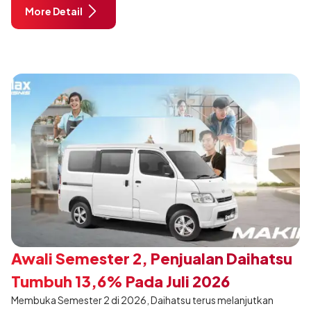
City, Tangerang. Terdapat 2 unit Rocky Hybrid yang
More Detail
dimodifikasi untuk menghadirkan sarana inspirasi bagi
pengunjung mendukung gaya hidup yang aktif.
Awali Semester 2, Penjualan Daihatsu
Tumbuh 13,6% Pada Juli 2026
Membuka Semester 2 di 2026, Daihatsu terus melanjutkan