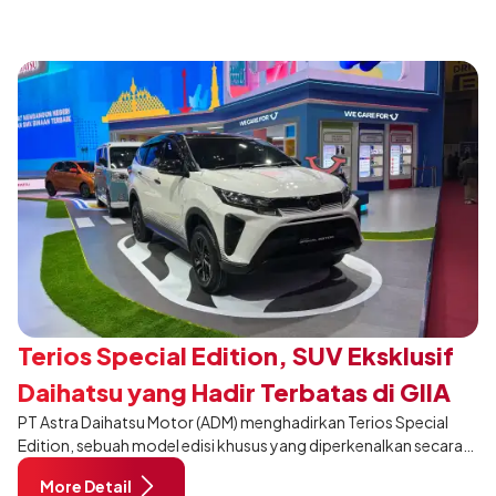
penganugerahan SMK Binaan Terbaik yang berlokasi di Booth
Daihatsu di Hall 7B pada 5 Agustus 2026.
Terios Special Edition, SUV Eksklusif
Daihatsu yang Hadir Terbatas di GIIAS
PT Astra Daihatsu Motor (ADM) menghadirkan Terios Special
2026
Edition, sebuah model edisi khusus yang diperkenalkan secara
eksklusif pada ajang Gaikindo Indonesia International Auto
More Detail
Show (GIIAS) 2026 di ICE BSD City, Tangerang. Dikembangkan