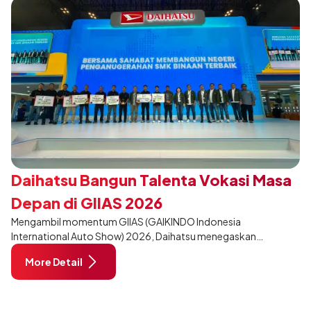
Daihatsu Bangun Talenta Vokasi Masa
Depan di GIIAS 2026
Mengambil momentum GIIAS (GAIKINDO Indonesia
International Auto Show) 2026, Daihatsu menegaskan
komitmennya dalam meningkatkan kualitas SDM (Sumber Daya
More Detail
Manusia) melalui pendidikan vokasi bertema “Bersama Sahabat
Membangun Negeri”. Komitmen ini diwujudkan melalui ajang
penganugerahan SMK Binaan Terbaik yang berlokasi di Booth
Daihatsu di Hall 7B pada 5 Agustus 2026.