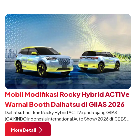
desain yang lebih sporty dan eksklusif bagi pelanggan yang ingin
tampil berbeda, tanpa mengubah karakter tangguh yang telah
menjadi ciri khas Terios.
Mobil Modifikasi Rocky Hybrid ACTIVe
Warnai Booth Daihatsu di GIIAS 2026
Daihatsu hadirkan Rocky Hybrid ACTIVe pada ajang GIIAS
(GAIKINDO Indonesia International Auto Show) 2026 di ICE BSD
City, Tangerang. Terdapat 2 unit Rocky Hybrid yang
More Detail
dimodifikasi untuk menghadirkan sarana inspirasi bagi