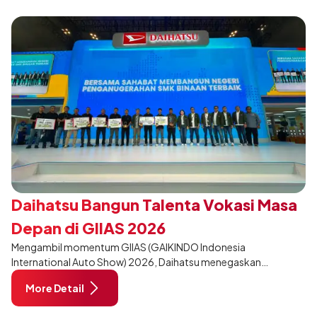
Daihatsu Bangun Talenta Vokasi Masa
Depan di GIIAS 2026
Mengambil momentum GIIAS (GAIKINDO Indonesia
International Auto Show) 2026, Daihatsu menegaskan
komitmennya dalam meningkatkan kualitas SDM (Sumber Daya
More Detail
Manusia) melalui pendidikan vokasi bertema “Bersama Sahabat
Membangun Negeri”. Komitmen ini diwujudkan melalui ajang