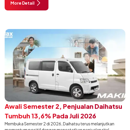
More Detail
dimodifikasi untuk menghadirkan sarana inspirasi bagi
pengunjung mendukung gaya hidup yang aktif.
Awali Semester 2, Penjualan Daihatsu
Tumbuh 13,6% Pada Juli 2026
Membuka Semester 2 di 2026, Daihatsu terus melanjutkan
momentum positif dengan mencatatkan penjualan ritel