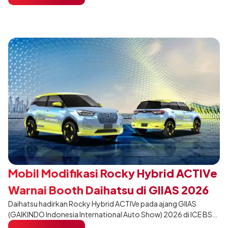
dari varian Terios 1.5 X A/T, model ini menawarkan sentuhan
desain yang lebih sporty dan eksklusif bagi pelanggan yang ingin
tampil berbeda, tanpa mengubah karakter tangguh yang telah
menjadi ciri khas Terios.
Mobil Modifikasi Rocky Hybrid ACTIVe
Warnai Booth Daihatsu di GIIAS 2026
Daihatsu hadirkan Rocky Hybrid ACTIVe pada ajang GIIAS
(GAIKINDO Indonesia International Auto Show) 2026 di ICE BSD
City, Tangerang. Terdapat 2 unit Rocky Hybrid yang