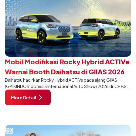
Mobil Modifikasi Rocky Hybrid ACTIVe
Warnai Booth Daihatsu di GIIAS 2026
Daihatsu hadirkan Rocky Hybrid ACTIVe pada ajang GIIAS
(GAIKINDO Indonesia International Auto Show) 2026 di ICE BSD
City, Tangerang. Terdapat 2 unit Rocky Hybrid yang
More Detail
dimodifikasi untuk menghadirkan sarana inspirasi bagi
pengunjung mendukung gaya hidup yang aktif.