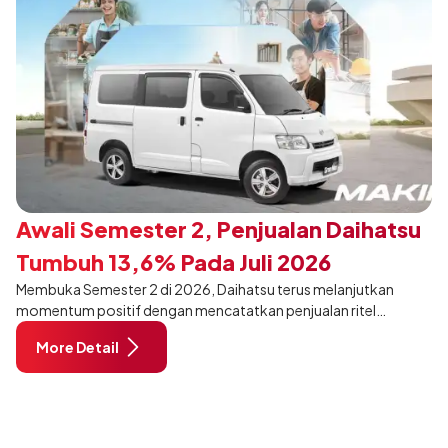
Awali Semester 2, Penjualan Daihatsu
Tumbuh 13,6% Pada Juli 2026
Membuka Semester 2 di 2026, Daihatsu terus melanjutkan
momentum positif dengan mencatatkan penjualan ritel
sebanyak 12.750 unit pada Juli 2026. Capaian tersebut tumbuh
More Detail
13,6% dibandingkan periode yang sama tahun lalu sebanyak
11.220 unit, dan tetap stabil dibandingkan bulan Juni 2026 lalu.