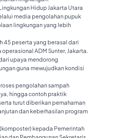
Lingkungan Hidup Jakarta Utara
elalui media pengolahan pupuk
aan lingkungan yang lebih
eh 45 peserta yang berasal dari
 operasional ADM Sunter, Jakarta.
 dari upaya mendorong
kungan guna mewujudkan kondisi
 proses pengolahan sampah
ya, hingga contoh praktik
serta turut diberikan pemahaman
anjutan dan keberhasilan program
uk (komposter) kepada Pemerintah
mian dan Pembangunan Sekretaris