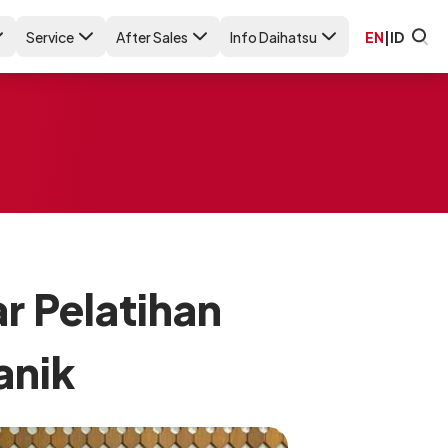
Service
After Sales
Info Daihatsu
EN
|
ID
r Pelatihan
anik