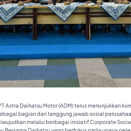
PT Astra Daihatsu Motor (ADM) terus menunjukkan ko
sebagai bagian dari tanggung jawab sosial perusaha
ujudkan melalui berbagai inisiatif Corporate Social
jau Bersama Daihatsu yang berfokus pada upaya peles