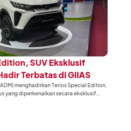
Edition, SUV Eksklusif
adir Terbatas di GIIAS
(ADM) menghadirkan Terios Special Edition,
us yang diperkenalkan secara eksklusif
nesia International Auto Show (GIIAS) 2026
ng. Dikembangkan dari varian Terios 1.5 X
an sentuhan desain yang lebih sporty dan
n yang ingin tampil berbeda, tanpa