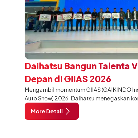
Daihatsu Bangun Talenta 
Depan di GIIAS 2026
Mengambil momentum GIIAS (GAIKINDO Indo
Auto Show) 2026, Daihatsu menegaskan k
meningkatkan kualitas SDM (Sumber Daya M
More Detail
pendidikan vokasi bertema “Bersama Sa
Negeri”. Komitmen ini diwujudkan melalui
SMK Binaan Terbaik yang berlokasi di Booth