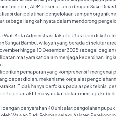
men tersebut, ADM bekerja sama dengan Suku Dinas 
lisasi dan pelatihan pengelolaan sampah organik m
t sebagai langkah nyata dalam mendorong pengelol
r Wali Kota Administrasi Jakarta Utara dan diikuti ol
 Sungai Bambu, wilayah yang berada di sekitar area
 November hingga 10 Desember 2025 sebagai bagian
libatan masyarakat dalam menjaga kebersihan ling
n.
t diberikan pemaparan yang komprehensif mengenai
 yang dapat diolah, mekanisme kerja alat pengolahann
arakat. Tidak hanya berfokus pada aspek teknis, pe
 serta peran aktif masyarakat dalam menjaga keberl
gkapi dengan penyerahan 40 unit alat pengolahan pup
li oleh Wawan Budi Rohman selaku Asisten Perekono