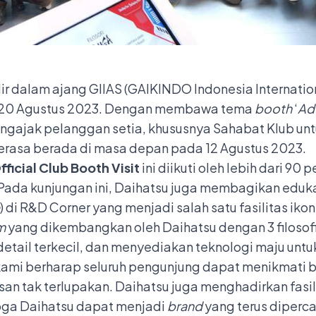
dir dalam ajang GIIAS (GAIKINDO Indonesia Internatio
 – 20 Agustus 2023. Dengan membawa tema
booth
‘
Ad
engajak pelanggan setia, khususnya Sahabat Klub u
rasa berada di masa depan pada 12 Agustus 2023.
ficial Club Booth Visit
ini diikuti oleh lebih dari 9
. Pada kunjungan ini, Daihatsu juga membagikan eduk
) di R&D Corner yang menjadi salah satu fasilitas iko
m
yang dikembangkan oleh Daihatsu dengan 3 filosofi
detail terkecil, dan menyediakan teknologi maju unt
 kami berharap seluruh pengunjung dapat menikmati b
 tak terlupakan. Daihatsu juga menghadirkan fasil
oga Daihatsu dapat menjadi
brand
yang terus diperca