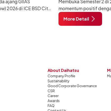
da ajang GIIAS
Membuka Semester 2 di 2
w) 2026 di ICE BSD City,
momentum positif denga
ang dimodifikasi untuk
12.750 unit pada Juli 20
More Detail
unjung mendukung gaya
dibandingkan periode yan
dan tetap stabil dibandin
About Daihatsu
M
Company Profile
Ma
Sustainability
Good Corporate Governance
CSR
Career
Awards
FAQ
Contact Us