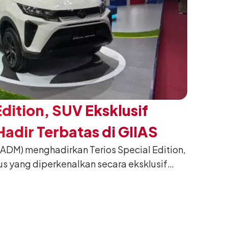
Edition, SUV Eksklusif
adir Terbatas di GIIAS
(ADM) menghadirkan Terios Special Edition,
us yang diperkenalkan secara eksklusif
nesia International Auto Show (GIIAS) 2026
ng. Dikembangkan dari varian Terios 1.5 X
an sentuhan desain yang lebih sporty dan
n yang ingin tampil berbeda, tanpa