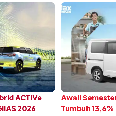
mengubah karakter tanggu
brid ACTIVe
Awali Semester
GIIAS 2026
Tumbuh 13,6% P