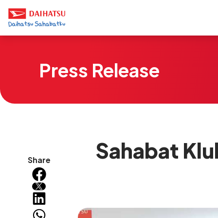
Press Release
Sahabat Klu
Share