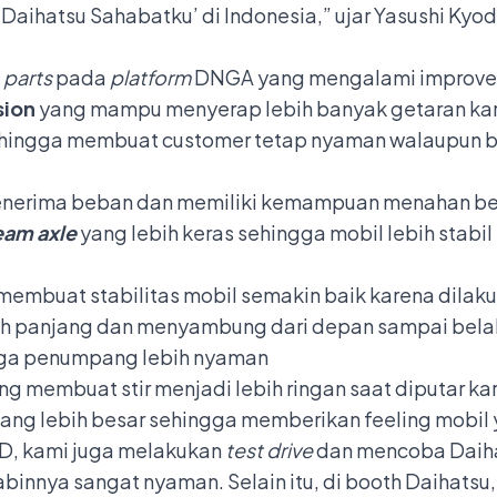
‘Daihatsu Sahabatku’ di Indonesia,” ujar Yasushi Kyod
4
parts
pada
platform
DNGA yang mengalami improvem
sion
yang mampu menyerap lebih banyak getaran ka
hingga membuat customer tetap nyaman walaupun be
erima beban dan memiliki kemampuan menahan beban
am axle
yang lebih keras sehingga mobil lebih stabi
embuat stabilitas mobil semakin baik karena dilak
lebih panjang dan menyambung dari depan sampai bel
ngga penumpang lebih nyaman
ng membuat stir menjadi lebih ringan saat diputar 
 yang lebih besar sehingga memberikan feeling mobil
&D, kami juga melakukan
test drive
dan mencoba Daiha
abinnya sangat nyaman. Selain itu, di booth Daihats