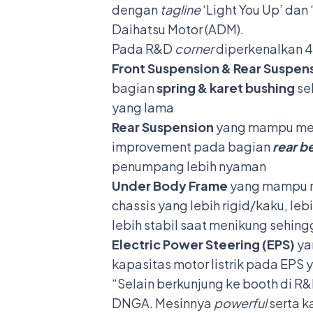
dengan
tagline
‘Light You Up’ dan 
Daihatsu Motor (ADM).
Pada R&D
corner
diperkenalkan 
Front Suspension
& Rear Suspen
bagian
spring & karet bushing
se
yang lama
Rear Suspension
yang mampu men
improvement pada bagian
rear
be
penumpang lebih nyaman
Under Body Frame
yang mampu m
chassis yang lebih rigid/kaku, 
lebih stabil saat menikung sehi
Electric Power Steering (EPS)
ya
kapasitas motor listrik pada EPS
“Selain berkunjung ke booth di R
DNGA. Mesinnya
powerful
serta k