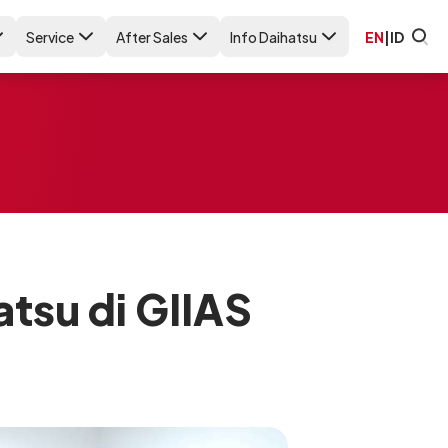
Service
After Sales
Info Daihatsu
EN
|
ID
tsu di GIIAS