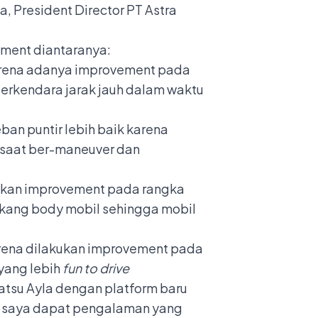
a, President Director PT Astra
ent diantaranya:
rena adanya improvement pada
rkendara jarak jauh dalam waktu
 puntir lebih baik karena
l saat ber-maneuver dan
ukan improvement pada rangka
akang body mobil sehingga mobil
karena dilakukan improvement pada
 yang lebih
fun to drive
tsu Ayla dengan platform baru
u, saya dapat pengalaman yang