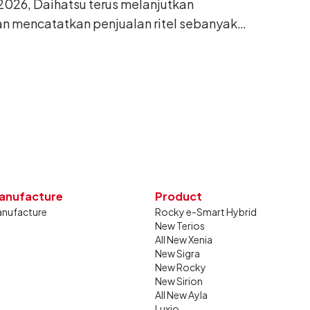
026, Daihatsu terus melanjutkan
n mencatatkan penjualan ritel sebanyak
26. Capaian tersebut tumbuh 13,6%
g sama tahun lalu sebanyak 11.220 unit,
gkan bulan Juni 2026 lalu.
anufacture
Product
nufacture
Rocky e-Smart Hybrid
New Terios
All New Xenia
New Sigra
New Rocky
New Sirion
All New Ayla
Luxio