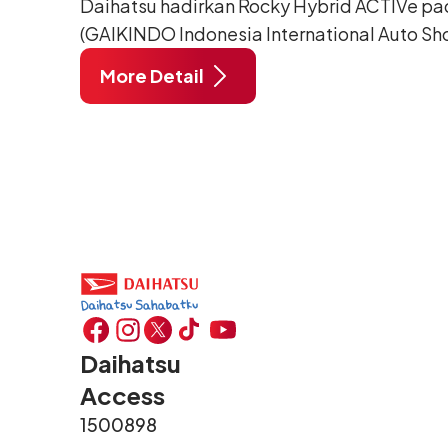
Daihatsu hadirkan Rocky Hybrid ACTIVe pa
(GAIKINDO Indonesia International Auto Sho
Tangerang. Terdapat 2 unit Rocky Hybrid y
More Detail
menghadirkan sarana inspirasi bagi peng
hidup yang aktif.
Daihatsu
Access
1500898