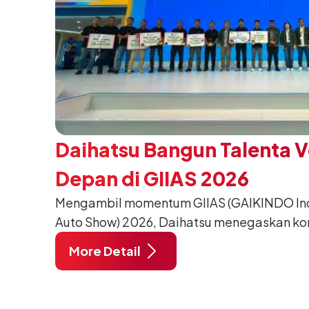
Daihatsu Bangun Talenta 
Depan di GIIAS 2026
Mengambil momentum GIIAS (GAIKINDO Indo
Auto Show) 2026, Daihatsu menegaskan k
meningkatkan kualitas SDM (Sumber Daya M
More Detail
pendidikan vokasi bertema “Bersama Sa
Negeri”. Komitmen ini diwujudkan melalui
SMK Binaan Terbaik yang berlokasi di Booth