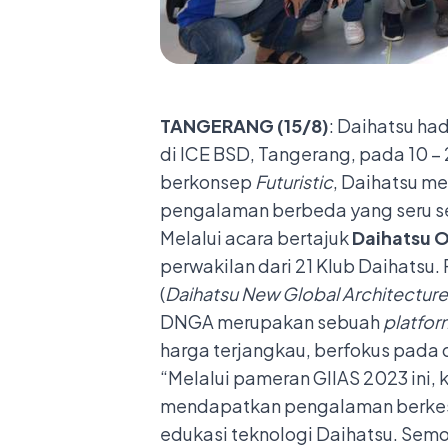
TANGERANG
(1
5
/8)
: Daihatsu ha
di ICE BSD, Tangerang, pada 10
berkonsep
Futuristic
, Daihatsu m
pengalaman berbeda yang seru se
Melalui acara bertajuk
Daihatsu Of
perwakilan dari 21 Klub Daihatsu
(
Daihatsu New Global Architecture
DNGA merupakan sebuah
platfor
harga terjangkau, berfokus pada 
“Melalui pameran GIIAS 2023 ini,
mendapatkan pengalaman berkesan
edukasi teknologi Daihatsu. Sem